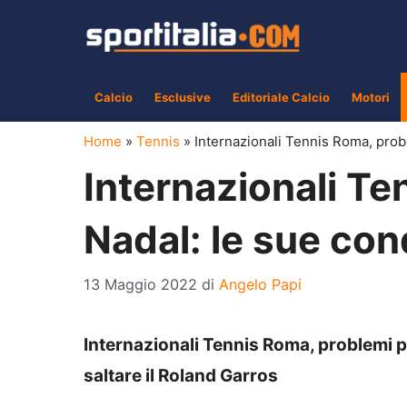
Vai
al
contenuto
Calcio
Esclusive
Editoriale Calcio
Motori
Home
»
Tennis
»
Internazionali Tennis Roma, prob
Internazionali Te
Nadal: le sue con
13 Maggio 2022
di
Angelo Papi
Internazionali Tennis Roma, problemi pe
saltare il Roland Garros