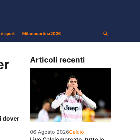
tri sport
Milanocortina2026
Articoli recenti
er
i dover
Categorie
06 Agosto 2026
Calcio
Live Calciomercato, tutte le