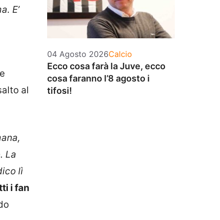
a. E’
Categorie
04 Agosto 2026
Calcio
Ecco cosa farà la Juve, ecco
te
cosa faranno l’8 agosto i
alto al
tifosi!
mana,
. La
ico lì
i i fan
do