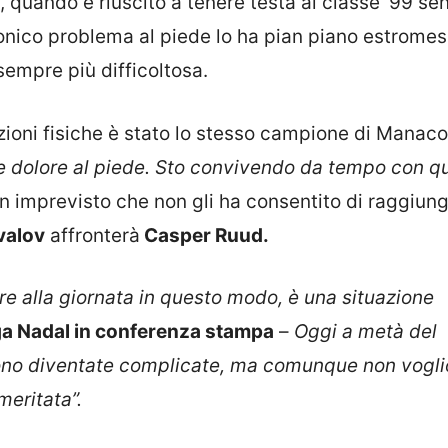
t, quando è riuscito a tenere testa al classe ’99 se
 cronico problema al piede lo ha pian piano estrome
empre più difficoltosa.
ioni fisiche è stato lo stesso campione di Manaco
te dolore al piede. Sto convivendo da tempo con q
 imprevisto che non gli ha consentito di raggiun
valov
affronterà
Casper Ruud.
re alla giornata in questo modo, è una situazione
a Nadal in conferenza stampa
–
Oggi a metà del
sono diventate complicate, ma comunque non vogli
 meritata”.