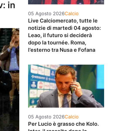
: in
Categorie
05 Agosto 2026
Calcio
Live Calciomercato, tutte le
notizie di martedì 04 agosto:
Leao, il futuro si deciderà
dopo la tournée. Roma,
l’esterno tra Nusa e Fofana
Categorie
05 Agosto 2026
Calcio
Per Lucio è grasso che Kolo.