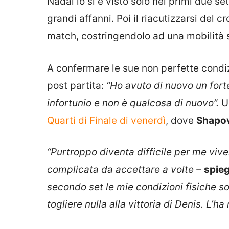
Nadal lo si è visto solo nei primi due se
grandi affanni. Poi il riacutizzarsi del
match, costringendolo ad una mobilità s
A confermare le sue non perfette condiz
post partita:
“Ho avuto di nuovo un for
infortunio e non è qualcosa di nuovo”.
Un
Quarti di Finale di venerdì
, dove
Shapo
“Purtroppo diventa difficile per me vive
complicata da accettare a volte –
spieg
secondo set le mie condizioni fisiche 
togliere nulla alla vittoria di Denis. L’ha