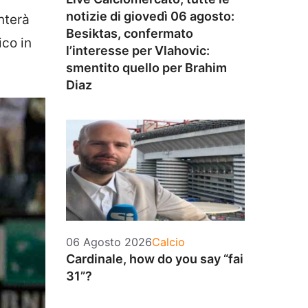
notizie di giovedì 06 agosto:
nterà
Besiktas, confermato
ico in
l’interesse per Vlahovic:
smentito quello per Brahim
Diaz
Categorie
06 Agosto 2026
Calcio
Cardinale, how do you say “fai
31”?