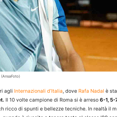
o (AnsaFoto)
ri agli
Internazionali d’Italia
, dove
Rafa Nadal
è sta
t.
Il 10 volte campione di Roma si è arreso
6-1, 5-
ricco di spunti e bellezze tecniche. In realtà il m