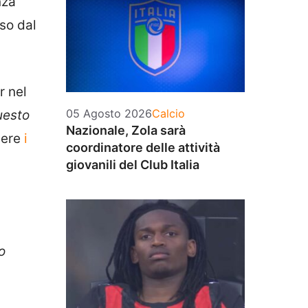
nza
sso dal
r nel
Categorie
05 Agosto 2026
Calcio
uesto
Nazionale, Zola sarà
gere
i
coordinatore delle attività
giovanili del Club Italia
o