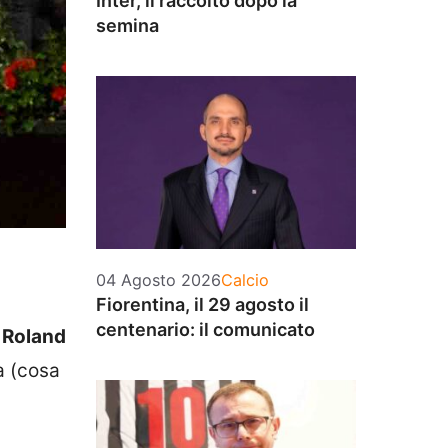
Inter, il raccolto dopo la
semina
Categorie
04 Agosto 2026
Calcio
Fiorentina, il 29 agosto il
centenario: il comunicato
l
Roland
a (cosa