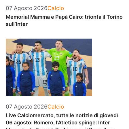
Categorie
07 Agosto 2026
Calcio
Memorial Mamma e Papà Cairo: trionfa il Torino
sull’Inter
Categorie
07 Agosto 2026
Calcio
Live Calciomercato, tutte le notizie di giovedì
06 agosto: Romero, l’Atletico spinge: Inter