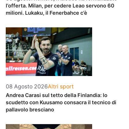
l’offerta. Milan, per cedere Leao servono 60
milioni. Lukaku, il Fenerbahce c’è
Categorie
08 Agosto 2026
Altri sport
Andrea Carasi sul tetto della Finlandia: lo
scudetto con Kuusamo consacra il tecnico di
pallavolo bresciano