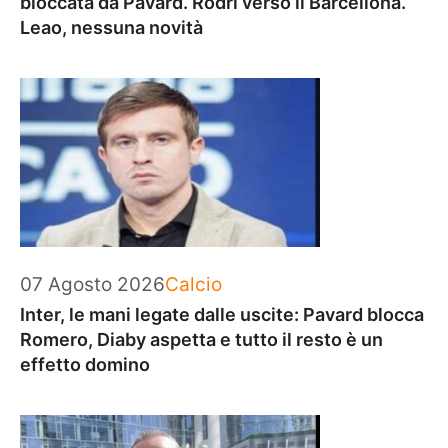
bloccata da Pavard. Rodri verso il Barcellona.
Leao, nessuna novità
Categorie
07 Agosto 2026
Calcio
Inter, le mani legate dalle uscite: Pavard blocca
Romero, Diaby aspetta e tutto il resto è un
effetto domino