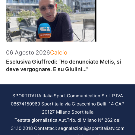
Categorie
06 Agosto 2026
Calcio
Esclusiva Giuffredi: “Ho denunciato Melis, si
deve vergognare. E su Giulini…”
SPORTITALIA Italia Sport Communication S.r.l. P.IVA
08674150969 Sportitalia via Gioacchino Belli, 14 CAP
20127 Milano Sportitalia
Testata giornalistica Aut.Trib. di Milano N° 262 del
31.10.2018 Contattaci: segnalazioni@sportitaliatv.com