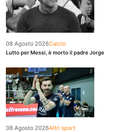
Categorie
08 Agosto 2026
Calcio
Lutto per Messi, è morto il padre Jorge
Categorie
08 Agosto 2026
Altri sport