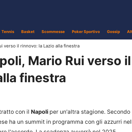
Tennis
Basket
Scommesse
Poker Sportivo
Gossip
Al
verso il rinnovo: la Lazio alla finestra
li, Mario Rui verso il
lla finestra
ratto con il
Napoli
per un'altra stagione. Secondo
oghese ha un summit in programma con gli azzurri nel
are l'accordo. La scadenza avverrà nel 2025,