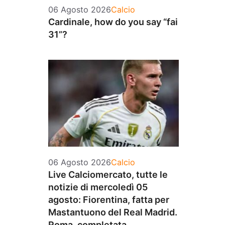
Categorie
06 Agosto 2026
Calcio
Cardinale, how do you say “fai
31”?
Categorie
06 Agosto 2026
Calcio
Live Calciomercato, tutte le
notizie di mercoledì 05
agosto: Fiorentina, fatta per
Mastantuono del Real Madrid.
Roma, completata