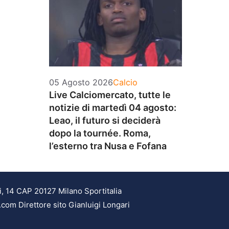
Categorie
05 Agosto 2026
Calcio
Live Calciomercato, tutte le
notizie di martedì 04 agosto:
Leao, il futuro si deciderà
dopo la tournée. Roma,
l’esterno tra Nusa e Fofana
i, 14 CAP 20127 Milano Sportitalia
.com Direttore sito Gianluigi Longari