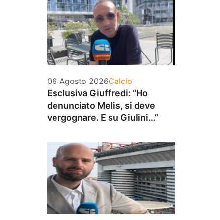
Categorie
06 Agosto 2026
Calcio
Esclusiva Giuffredi: “Ho
denunciato Melis, si deve
vergognare. E su Giulini…”