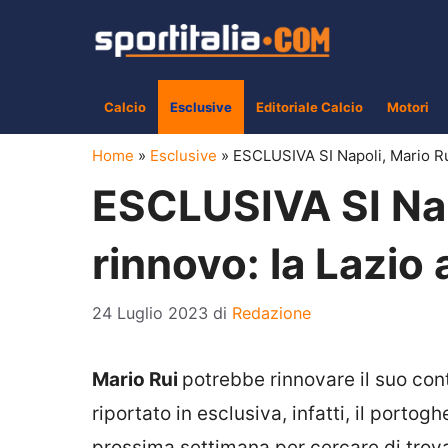
Vai
al
contenuto
Calcio
Esclusive
Editoriale Calcio
Motori
Home
»
Esclusive
»
ESCLUSIVA SI Napoli, Mario Rui 
ESCLUSIVA SI Napo
rinnovo: la Lazio a
24 Luglio 2023
di
Redazione
Mario Rui
potrebbe rinnovare il suo cont
riportato in esclusiva, infatti, il port
prossima settimana per cercare di trov