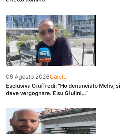
Categorie
06 Agosto 2026
Calcio
Esclusiva Giuffredi: “Ho denunciato Melis, si
deve vergognare. E su Giulini…”