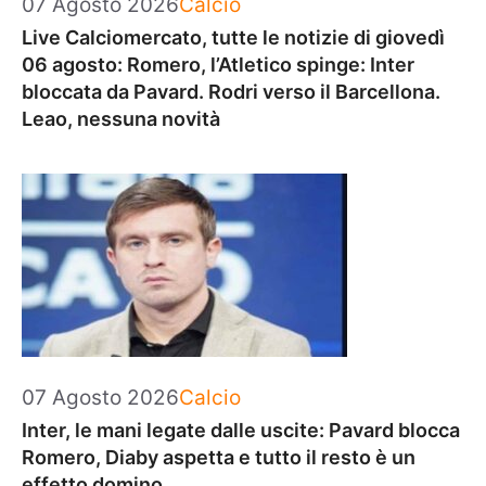
Categorie
07 Agosto 2026
Calcio
Live Calciomercato, tutte le notizie di giovedì
06 agosto: Romero, l’Atletico spinge: Inter
bloccata da Pavard. Rodri verso il Barcellona.
Leao, nessuna novità
Categorie
07 Agosto 2026
Calcio
Inter, le mani legate dalle uscite: Pavard blocca
Romero, Diaby aspetta e tutto il resto è un
effetto domino