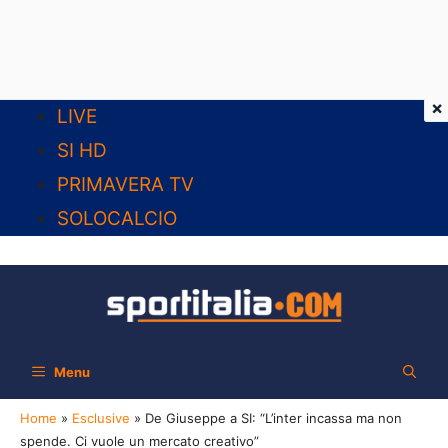
×
Vai
LIVE
al
SI HD
contenuto
PRIMAVERA TV
SOLOCALCIO
Menu
Home
»
Esclusive
»
De Giuseppe a SI: “L’inter incassa ma non
spende. Ci vuole un mercato creativo”