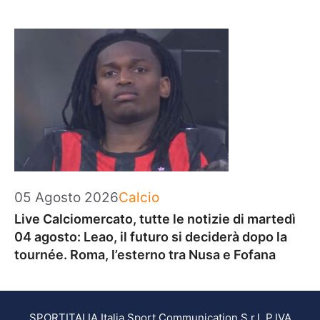
Categorie
05 Agosto 2026
Calcio
Live Calciomercato, tutte le notizie di martedì
04 agosto: Leao, il futuro si deciderà dopo la
tournée. Roma, l’esterno tra Nusa e Fofana
SPORTITALIA Italia Sport Communication S.r.l. P.IVA