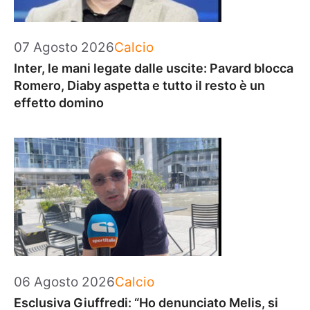
Categorie
07 Agosto 2026
Calcio
Inter, le mani legate dalle uscite: Pavard blocca
Romero, Diaby aspetta e tutto il resto è un
effetto domino
Categorie
06 Agosto 2026
Calcio
Esclusiva Giuffredi: “Ho denunciato Melis, si