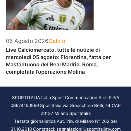
Categorie
06 Agosto 2026
Calcio
Live Calciomercato, tutte le notizie di
mercoledì 05 agosto: Fiorentina, fatta per
Mastantuono del Real Madrid. Roma,
completata l’operazione Molina
SPORTITALIA Italia Sport Communication S.r.l. P.IVA
08674150969 Sportitalia via Gioacchino Belli, 14 CAP
20127 Milano Sportitalia
Testata giornalistica Aut.Trib. di Milano N° 262 del
31.10.2018 Contattaci: segnalazioni@sportitaliatv.com