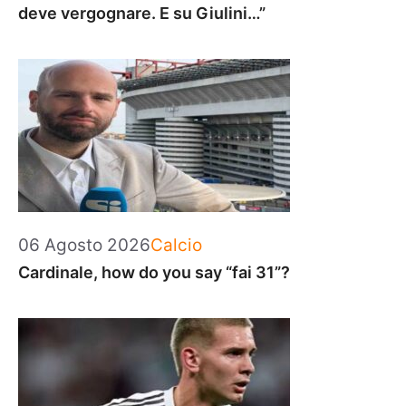
deve vergognare. E su Giulini…”
Categorie
06 Agosto 2026
Calcio
Cardinale, how do you say “fai 31”?