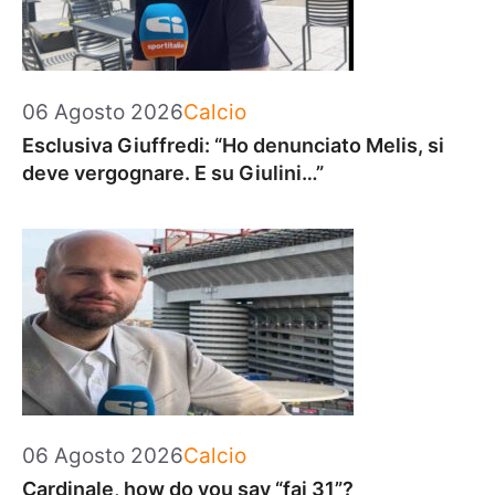
Categorie
06 Agosto 2026
Calcio
Esclusiva Giuffredi: “Ho denunciato Melis, si
deve vergognare. E su Giulini…”
Categorie
06 Agosto 2026
Calcio
Cardinale, how do you say “fai 31”?