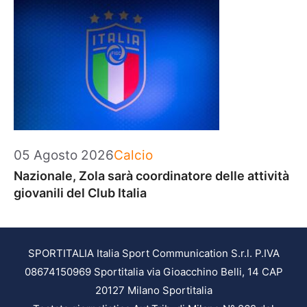
Categorie
05 Agosto 2026
Calcio
Nazionale, Zola sarà coordinatore delle attività
giovanili del Club Italia
SPORTITALIA Italia Sport Communication S.r.l. P.IVA
08674150969 Sportitalia via Gioacchino Belli, 14 CAP
20127 Milano Sportitalia