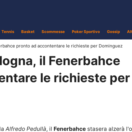
Tennis
Basket
Scommesse
Poker Sportivo
Gossip
Al
erbahce pronto ad accontentare le richieste per Dominguez
ogna, il Fenerbahce
ntare le richieste per
 da
Alfredo Pedullà
, il
Fenerbahce
stasera alzerà l'o