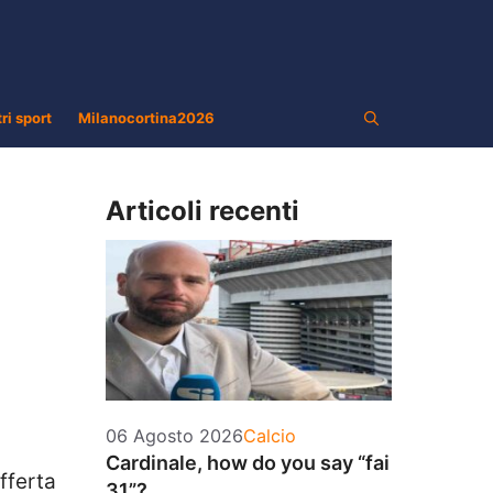
tri sport
Milanocortina2026
Articoli recenti
Categorie
06 Agosto 2026
Calcio
Cardinale, how do you say “fai
fferta
31”?