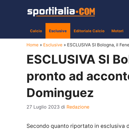
Vai
al
contenuto
Calcio
Esclusive
Editoriale Calcio
Motori
Home
»
Esclusive
»
ESCLUSIVA SI Bologna, il Fen
ESCLUSIVA SI Bol
pronto ad acconte
Dominguez
27 Luglio 2023
di
Redazione
Secondo quanto riportato in esclusiva