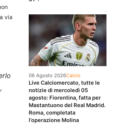
non
a via
erlo
Categorie
06 Agosto 2026
Calcio
Live Calciomercato, tutte le
,
notizie di mercoledì 05
agosto: Fiorentina, fatta per
Mastantuono del Real Madrid.
Roma, completata
l’operazione Molina