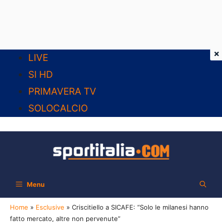
×
Vai
LIVE
al
SI HD
contenuto
PRIMAVERA TV
SOLOCALCIO
Menu
Home
»
Esclusive
»
Criscitiello a SICAFE: “Solo le milanesi hanno
fatto mercato, altre non pervenute”