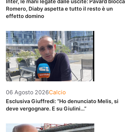
Inter, le mani legate dalle uscite: Pavard blocca
Romero, Diaby aspetta e tutto il resto è un
effetto domino
Categorie
06 Agosto 2026
Calcio
Esclusiva Giuffredi: “Ho denunciato Melis, si
deve vergognare. E su Giulini…”