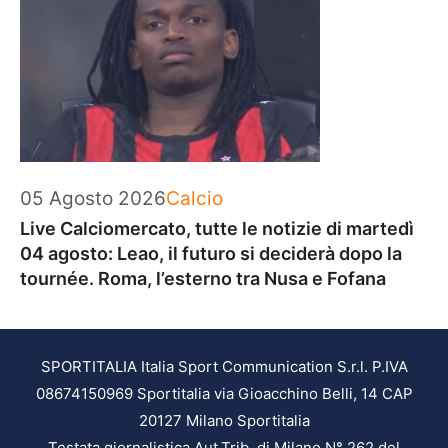
Categorie
05 Agosto 2026
Calcio
Live Calciomercato, tutte le notizie di martedì
04 agosto: Leao, il futuro si deciderà dopo la
tournée. Roma, l’esterno tra Nusa e Fofana
SPORTITALIA Italia Sport Communication S.r.l. P.IVA
08674150969 Sportitalia via Gioacchino Belli, 14 CAP
20127 Milano Sportitalia
Testata giornalistica Aut.Trib. di Milano N° 262 del