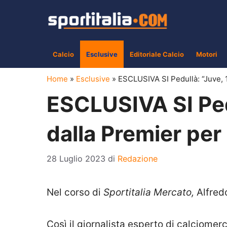
Vai
al
contenuto
Calcio
Esclusive
Editoriale Calcio
Motori
Home
»
Esclusive
»
ESCLUSIVA SI Pedullà: “Juve, 1
ESCLUSIVA SI Pedu
dalla Premier per 
28 Luglio 2023
di
Redazione
Nel corso di
Sportitalia Mercato,
Alfred
Così il giornalista esperto di calciomerc