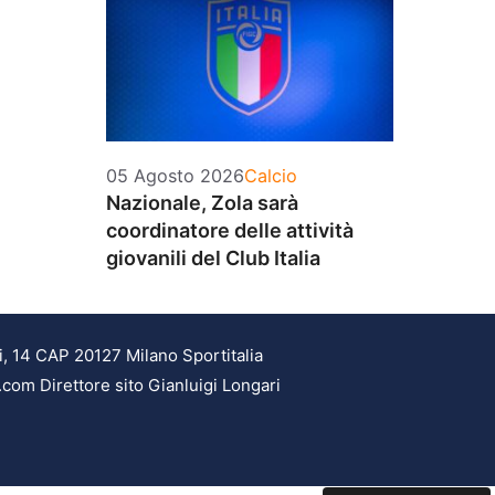
Categorie
05 Agosto 2026
Calcio
Nazionale, Zola sarà
coordinatore delle attività
giovanili del Club Italia
i, 14 CAP 20127 Milano Sportitalia
.com Direttore sito Gianluigi Longari