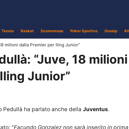
Tennis
Basket
Scommesse
Poker Sportivo
Gossip
Al
8 milioni dalla Premier per Iling Junior”
llà: “Juve, 18 milioni
Iling Junior”
o Pedullà ha parlato anche della
Juventus
.
ato: "
Facundo Gonzalez non sarà inserito in prima