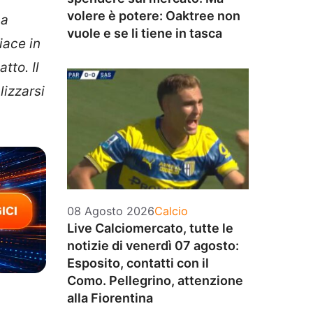
volere è potere: Oaktree non
na
vuole e se li tiene in tasca
iace in
tto. Il
izzarsi
Categorie
08 Agosto 2026
Calcio
Live Calciomercato, tutte le
notizie di venerdì 07 agosto:
Esposito, contatti con il
Como. Pellegrino, attenzione
alla Fiorentina