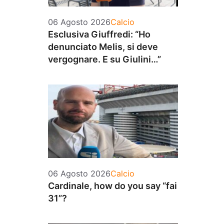
Categorie
06 Agosto 2026
Calcio
Esclusiva Giuffredi: “Ho
denunciato Melis, si deve
vergognare. E su Giulini…”
Categorie
06 Agosto 2026
Calcio
Cardinale, how do you say “fai
31”?