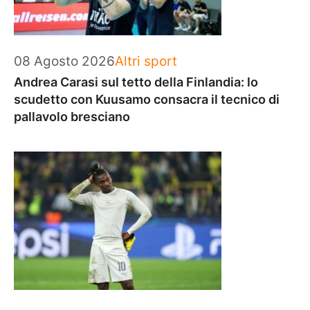
Categorie
08 Agosto 2026
Altri sport
Andrea Carasi sul tetto della Finlandia: lo
scudetto con Kuusamo consacra il tecnico di
pallavolo bresciano