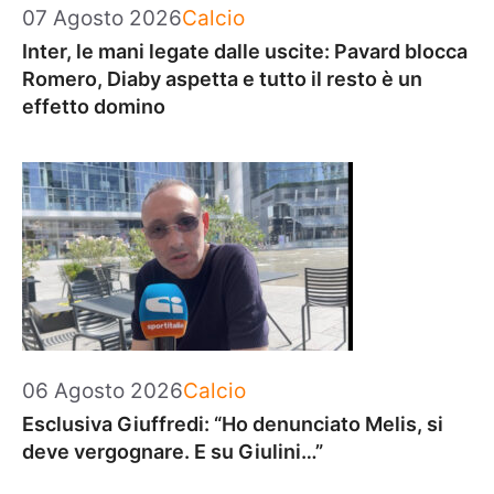
Categorie
07 Agosto 2026
Calcio
Inter, le mani legate dalle uscite: Pavard blocca
Romero, Diaby aspetta e tutto il resto è un
effetto domino
Categorie
06 Agosto 2026
Calcio
Esclusiva Giuffredi: “Ho denunciato Melis, si
deve vergognare. E su Giulini…”