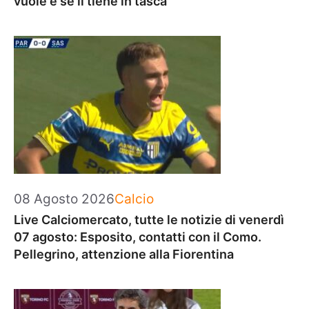
vuole e se li tiene in tasca
Categorie
08 Agosto 2026
Calcio
Live Calciomercato, tutte le notizie di venerdì
07 agosto: Esposito, contatti con il Como.
Pellegrino, attenzione alla Fiorentina