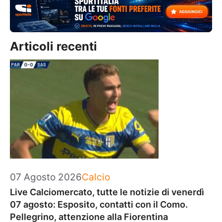
Articoli recenti
Categorie
07 Agosto 2026
Calcio
Live Calciomercato, tutte le notizie di venerdì
07 agosto: Esposito, contatti con il Como.
Pellegrino, attenzione alla Fiorentina