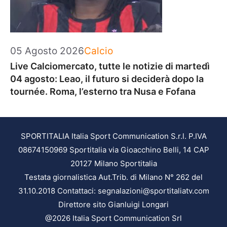
Categorie
05 Agosto 2026
Calcio
Live Calciomercato, tutte le notizie di martedì
04 agosto: Leao, il futuro si deciderà dopo la
tournée. Roma, l’esterno tra Nusa e Fofana
SPORTITALIA Italia Sport Communication S.r.l. P.IVA
08674150969 Sportitalia via Gioacchino Belli, 14 CAP
20127 Milano Sportitalia
Testata giornalistica Aut.Trib. di Milano N° 262 del
31.10.2018 Contattaci: segnalazioni@sportitaliatv.com
Direttore sito Gianluigi Longari
@2026 Italia Sport Communication Srl