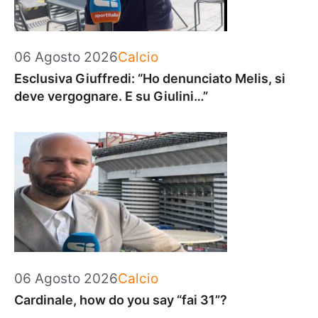
Categorie
06 Agosto 2026
Calcio
Esclusiva Giuffredi: “Ho denunciato Melis, si
deve vergognare. E su Giulini…”
Categorie
06 Agosto 2026
Calcio
Cardinale, how do you say “fai 31”?