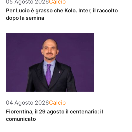
Categorie
05 Agosto 2026
Calcio
Per Lucio è grasso che Kolo. Inter, il raccolto
dopo la semina
Categorie
04 Agosto 2026
Calcio
Fiorentina, il 29 agosto il centenario: il
comunicato