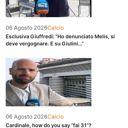
Categorie
06 Agosto 2026
Calcio
Esclusiva Giuffredi: “Ho denunciato Melis, si
deve vergognare. E su Giulini…”
Categorie
06 Agosto 2026
Calcio
Cardinale, how do you say “fai 31”?