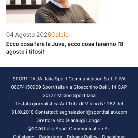
Categorie
04 Agosto 2026
Calcio
Ecco cosa farà la Juve, ecco cosa faranno l’8
agosto i tifosi!
SPORTITALIA Italia Sport Communication S.r.l. P.IVA
08674150969 Sportitalia via Gioacchino Belli, 14 CAP
20127 Milano Sportitalia
Testata giornalistica Aut.Trib. di Milano N° 262 del
31.10.2018 Contattaci: segnalazioni@sportitaliatv.com
Direttore sito Gianluigi Longari
@2026 Italia Sport Communication Srl
Chi siamo
-
Redazione
-
Privacy Policy
-
Disclaimer