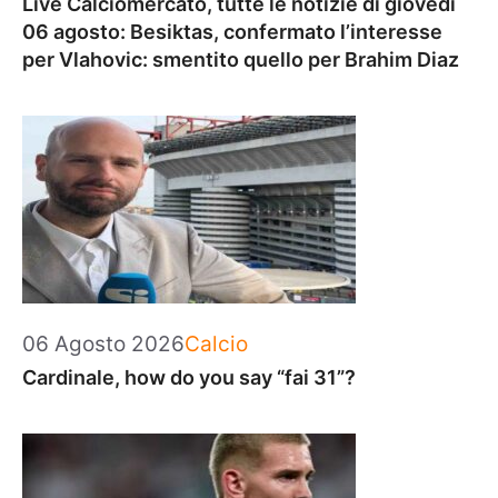
Live Calciomercato, tutte le notizie di giovedì
06 agosto: Besiktas, confermato l’interesse
per Vlahovic: smentito quello per Brahim Diaz
Categorie
06 Agosto 2026
Calcio
Cardinale, how do you say “fai 31”?