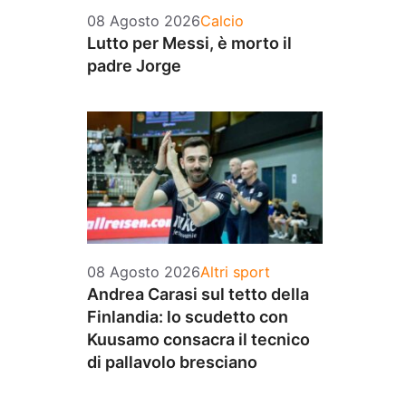
Categorie
08 Agosto 2026
Calcio
Lutto per Messi, è morto il
padre Jorge
Categorie
08 Agosto 2026
Altri sport
Andrea Carasi sul tetto della
Finlandia: lo scudetto con
Kuusamo consacra il tecnico
di pallavolo bresciano