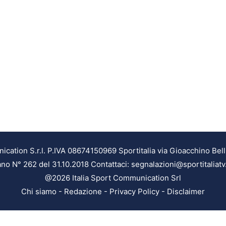
ation S.r.l. P.IVA 08674150969 Sportitalia via Gioacchino Bell
ilano N° 262 del 31.10.2018 Contattaci: segnalazioni@sportitaliatv
@2026 Italia Sport Communication Srl
Chi siamo
-
Redazione
-
Privacy Policy
-
Disclaimer