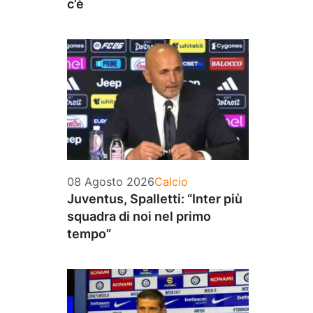
c’è
Categorie
08 Agosto 2026
Calcio
Juventus, Spalletti: “Inter più
squadra di noi nel primo
tempo”