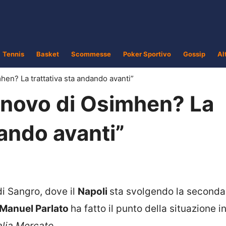
Tennis
Basket
Scommesse
Poker Sportivo
Gossip
Al
imhen? La trattativa sta andando avanti”
rinnovo di Osimhen? La
dando avanti”
di Sangro, dove il
Napoli
sta svolgendo la seconda
Manuel Parlato
ha fatto il punto della situazione i
alia Mercato.