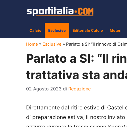
Vai
al
contenuto
Calcio
Esclusive
Editoriale Calcio
Motori
Home
»
Esclusive
»
Parlato a SI: “Il rinnovo di Os
Parlato a SI: “Il 
trattativa sta an
02 Agosto 2023
di
Redazione
Direttamente dal ritiro estivo di Castel 
di preparazione estiva, il nostro inviato
azzurra durante la trasmissione
Sportit