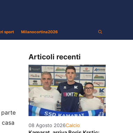
tri sport
Milanocortina2026
Articoli recenti
 parte
n casa
Categorie
08 Agosto 2026
Calcio
Kamarat, arriva Boris Krstic: