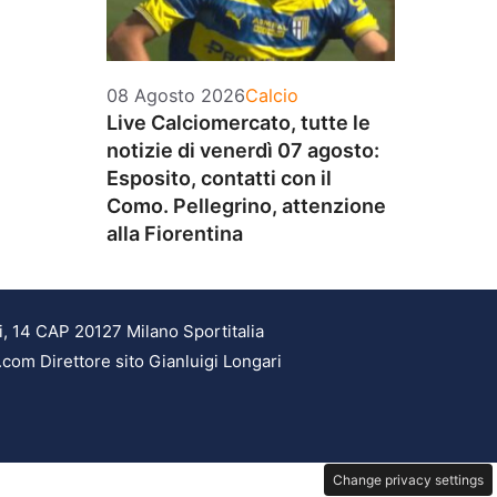
Categorie
08 Agosto 2026
Calcio
Live Calciomercato, tutte le
notizie di venerdì 07 agosto:
Esposito, contatti con il
Como. Pellegrino, attenzione
alla Fiorentina
i, 14 CAP 20127 Milano Sportitalia
.com Direttore sito Gianluigi Longari
Change privacy settings