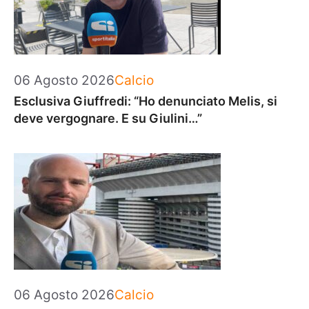
Categorie
06 Agosto 2026
Calcio
Esclusiva Giuffredi: “Ho denunciato Melis, si
deve vergognare. E su Giulini…”
Categorie
06 Agosto 2026
Calcio