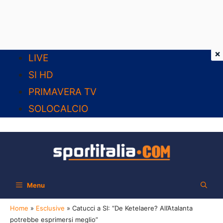
×
Vai
LIVE
al
SI HD
contenuto
PRIMAVERA TV
SOLOCALCIO
Menu
Home
»
Esclusive
»
Catucci a SI: “De Ketelaere? All’Atalanta
potrebbe esprimersi meglio”