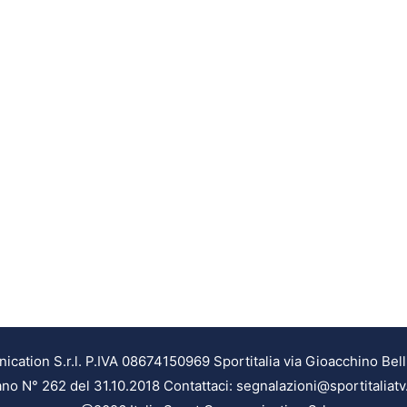
ation S.r.l. P.IVA 08674150969 Sportitalia via Gioacchino Bell
ilano N° 262 del 31.10.2018 Contattaci: segnalazioni@sportitaliatv