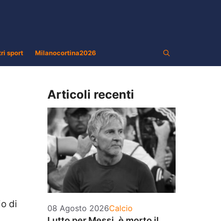
tri sport
Milanocortina2026
Articoli recenti
o di
Categorie
08 Agosto 2026
Calcio
Lutto per Messi, è morto il