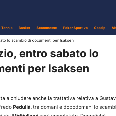
Tennis
Basket
Scommesse
Poker Sportivo
Gossip
Al
ato lo scambio di documenti per Isaksen
io, entro sabato lo
enti per Isaksen
ta a chiudere anche la trattativa relativa a Gustav
lfredo
Pedullà
,
tra domani e dopodomani lo scambi
si del
Midtjylland
sarà completato. Dopodiché