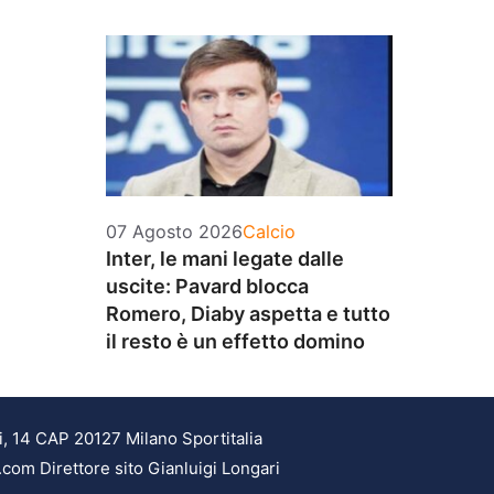
Categorie
07 Agosto 2026
Calcio
Inter, le mani legate dalle
uscite: Pavard blocca
Romero, Diaby aspetta e tutto
il resto è un effetto domino
i, 14 CAP 20127 Milano Sportitalia
.com Direttore sito Gianluigi Longari