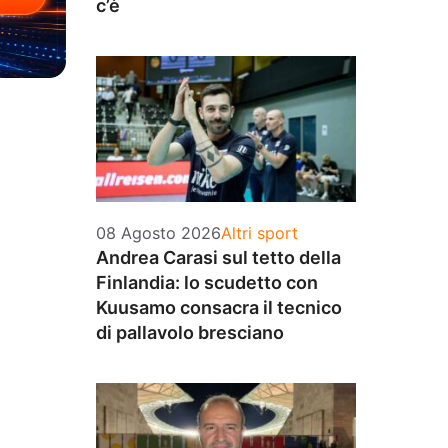
c’è
Categorie
08 Agosto 2026
Altri sport
Andrea Carasi sul tetto della
Finlandia: lo scudetto con
Kuusamo consacra il tecnico
di pallavolo bresciano