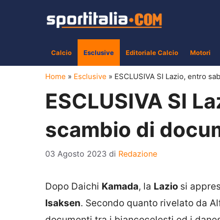
Vai
al
contenuto
Calcio
Esclusive
Editoriale Calcio
Motori
Home
»
Esclusive
»
ESCLUSIVA SI Lazio, entro sab
ESCLUSIVA SI Laz
scambio di docum
03 Agosto 2023
di
Redazione
Dopo Daichi
Kamada
, la
Lazio
si appres
Isaksen
. Secondo quanto rivelato da A
documenti tra i biancocelesti ed i dane