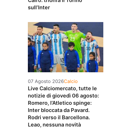
Cairo: trionfa il Torino
sull’Inter
Categorie
07 Agosto 2026
Calcio
Live Calciomercato, tutte le
notizie di giovedì 06 agosto:
Romero, l’Atletico spinge:
Inter bloccata da Pavard.
Rodri verso il Barcellona.
Leao, nessuna novità