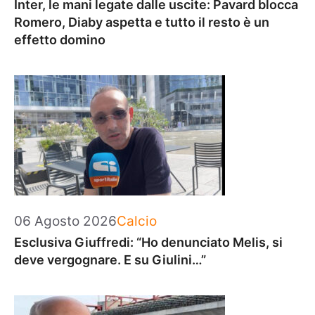
Inter, le mani legate dalle uscite: Pavard blocca
Romero, Diaby aspetta e tutto il resto è un
effetto domino
Categorie
06 Agosto 2026
Calcio
Esclusiva Giuffredi: “Ho denunciato Melis, si
deve vergognare. E su Giulini…”