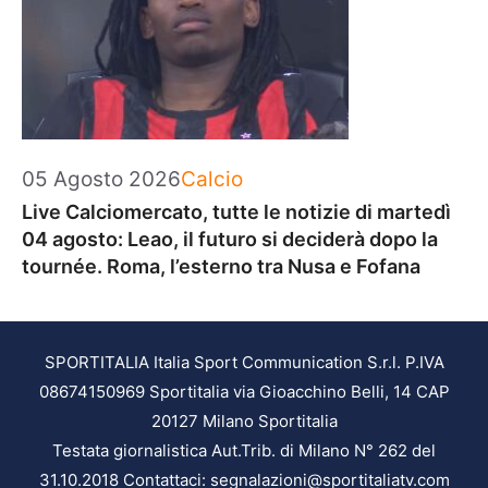
Categorie
05 Agosto 2026
Calcio
Live Calciomercato, tutte le notizie di martedì
04 agosto: Leao, il futuro si deciderà dopo la
tournée. Roma, l’esterno tra Nusa e Fofana
SPORTITALIA Italia Sport Communication S.r.l. P.IVA
08674150969 Sportitalia via Gioacchino Belli, 14 CAP
20127 Milano Sportitalia
Testata giornalistica Aut.Trib. di Milano N° 262 del
31.10.2018 Contattaci: segnalazioni@sportitaliatv.com