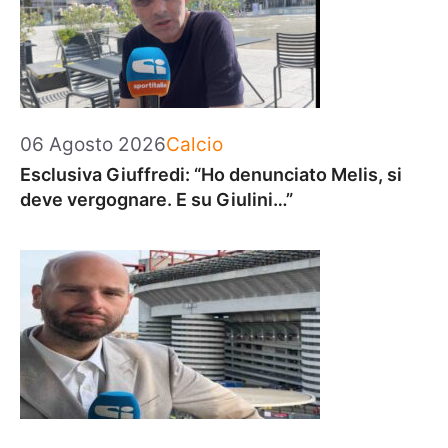
Categorie
06 Agosto 2026
Calcio
Esclusiva Giuffredi: “Ho denunciato Melis, si
deve vergognare. E su Giulini…”