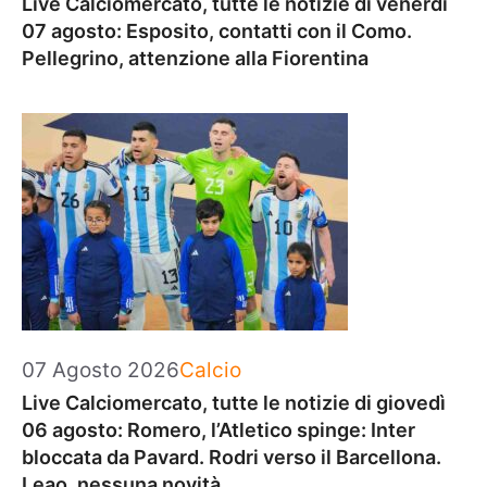
Live Calciomercato, tutte le notizie di venerdì
07 agosto: Esposito, contatti con il Como.
Pellegrino, attenzione alla Fiorentina
Categorie
07 Agosto 2026
Calcio
Live Calciomercato, tutte le notizie di giovedì
06 agosto: Romero, l’Atletico spinge: Inter
bloccata da Pavard. Rodri verso il Barcellona.
Leao, nessuna novità