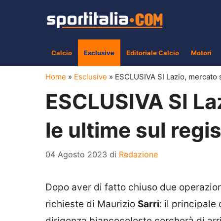
Vai
al
contenuto
Calcio
Esclusive
Editoriale Calcio
Motori
Home
»
Esclusive
»
ESCLUSIVA SI Lazio, mercato sb
ESCLUSIVA SI Laz
le ultime sul regi
04 Agosto 2023
di
Redazione
Dopo aver di fatto chiuso due operazio
richieste di Maurizio
Sarri
: il principal
dirigenza biancoceleste cercherà di arr