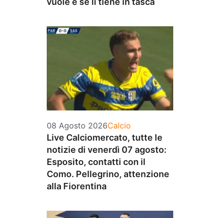
vuole e se li tiene in tasca
Categorie
08 Agosto 2026
Calcio
Live Calciomercato, tutte le
notizie di venerdì 07 agosto:
Esposito, contatti con il
Como. Pellegrino, attenzione
alla Fiorentina