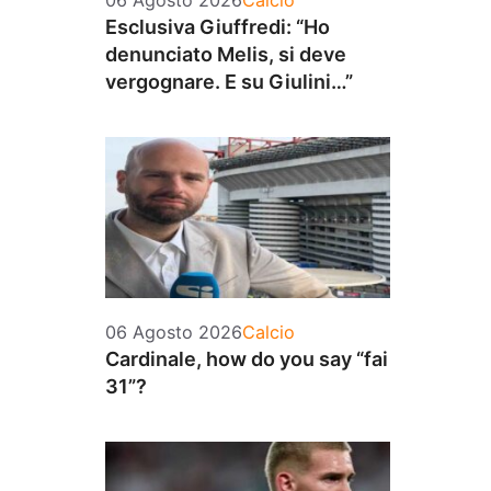
06 Agosto 2026
Calcio
Esclusiva Giuffredi: “Ho
denunciato Melis, si deve
vergognare. E su Giulini…”
Categorie
06 Agosto 2026
Calcio
Cardinale, how do you say “fai
31”?