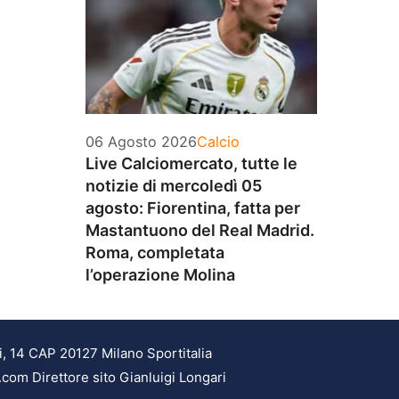
Categorie
06 Agosto 2026
Calcio
Live Calciomercato, tutte le
notizie di mercoledì 05
agosto: Fiorentina, fatta per
Mastantuono del Real Madrid.
Roma, completata
l’operazione Molina
i, 14 CAP 20127 Milano Sportitalia
.com Direttore sito Gianluigi Longari