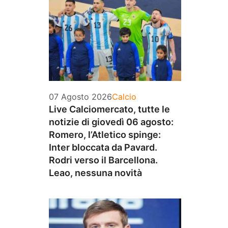
Categorie
07 Agosto 2026
Calcio
Live Calciomercato, tutte le
notizie di giovedì 06 agosto:
Romero, l’Atletico spinge:
Inter bloccata da Pavard.
Rodri verso il Barcellona.
Leao, nessuna novità