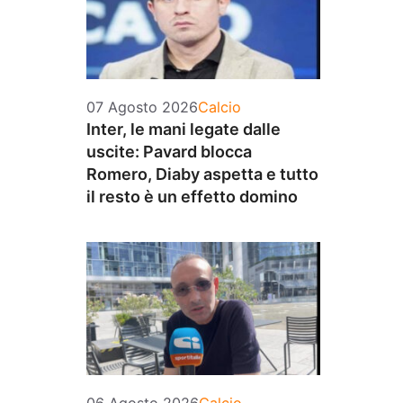
Categorie
07 Agosto 2026
Calcio
Inter, le mani legate dalle
uscite: Pavard blocca
Romero, Diaby aspetta e tutto
il resto è un effetto domino
Categorie