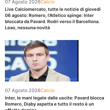
Categorie
07 Agosto 2026
Calcio
Live Calciomercato, tutte le notizie di giovedì
06 agosto: Romero, l’Atletico spinge: Inter
bloccata da Pavard. Rodri verso il Barcellona.
Leao, nessuna novità
Categorie
07 Agosto 2026
Calcio
Inter, le mani legate dalle uscite: Pavard blocca
Romero, Diaby aspetta e tutto il resto è un