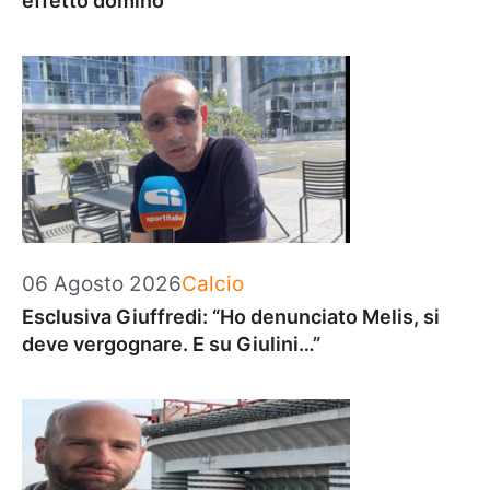
effetto domino
Categorie
06 Agosto 2026
Calcio
Esclusiva Giuffredi: “Ho denunciato Melis, si
deve vergognare. E su Giulini…”