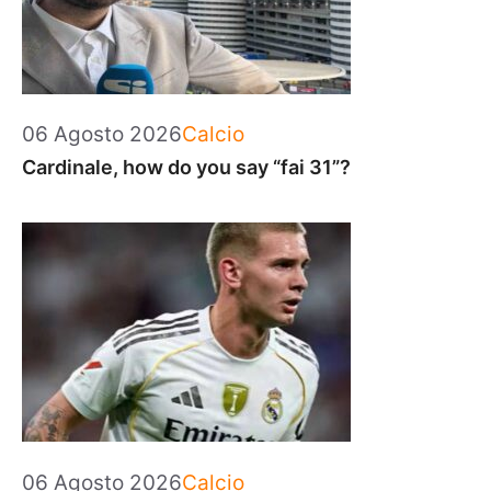
Categorie
06 Agosto 2026
Calcio
Cardinale, how do you say “fai 31”?
Categorie
06 Agosto 2026
Calcio