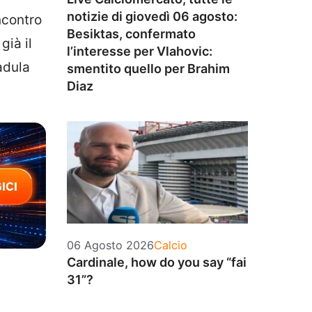
notizie di giovedì 06 agosto:
ncontro
Besiktas, confermato
già il
l’interesse per Vlahovic:
adula
smentito quello per Brahim
Diaz
Categorie
06 Agosto 2026
Calcio
Cardinale, how do you say “fai
31”?