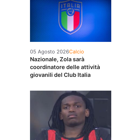
Categorie
05 Agosto 2026
Calcio
Nazionale, Zola sarà
coordinatore delle attività
giovanili del Club Italia