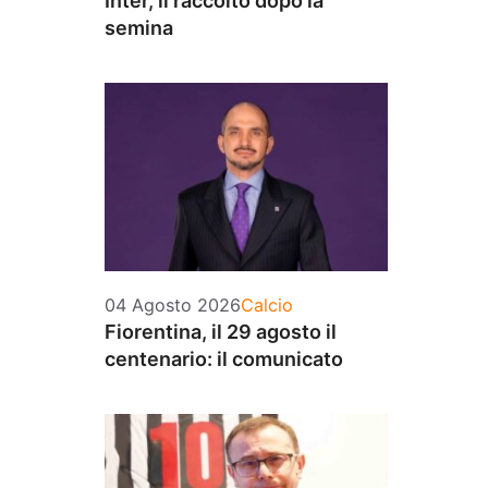
Inter, il raccolto dopo la
semina
Categorie
04 Agosto 2026
Calcio
Fiorentina, il 29 agosto il
centenario: il comunicato