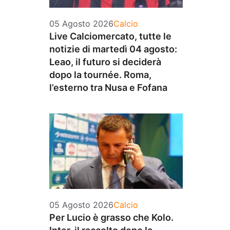
Categorie
05 Agosto 2026
Calcio
Live Calciomercato, tutte le
notizie di martedì 04 agosto:
Leao, il futuro si deciderà
dopo la tournée. Roma,
l’esterno tra Nusa e Fofana
Categorie
05 Agosto 2026
Calcio
Per Lucio è grasso che Kolo.