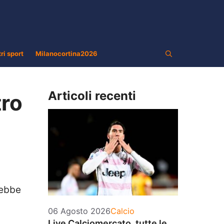
tri sport
Milanocortina2026
Articoli recenti
tro
rebbe
Categorie
06 Agosto 2026
Calcio
Live Calciomercato, tutte le