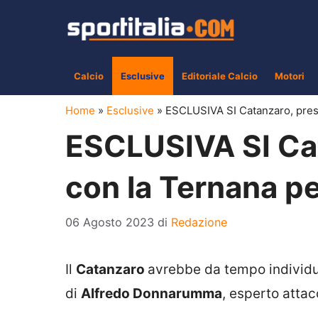
Vai
al
contenuto
Calcio
Esclusive
Editoriale Calcio
Motori
Home
»
Esclusive
»
ESCLUSIVA SI Catanzaro, pres
ESCLUSIVA SI Cat
con la Ternana 
06 Agosto 2023
di
Redazione
Il
Catanzaro
avrebbe da tempo individua
di
Alfredo Donnarumma
, esperto atta