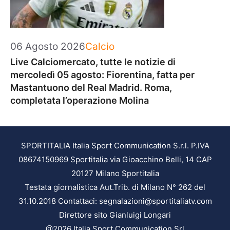
Categorie
06 Agosto 2026
Calcio
Live Calciomercato, tutte le notizie di
mercoledì 05 agosto: Fiorentina, fatta per
Mastantuono del Real Madrid. Roma,
completata l’operazione Molina
SPORTITALIA Italia Sport Communication S.r.l. P.IVA
08674150969 Sportitalia via Gioacchino Belli, 14 CAP
20127 Milano Sportitalia
Testata giornalistica Aut.Trib. di Milano N° 262 del
31.10.2018 Contattaci: segnalazioni@sportitaliatv.com
Direttore sito Gianluigi Longari
@2026 Italia Sport Communication Srl