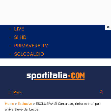
×
Vai
LIVE
al
SI HD
contenuto
PRIMAVERA TV
SOLOCALCIO
Menu
Home
»
Esclusive
»
ESCLUSIVA SI Carrarese, rinforzo tra i pali:
arriva Bleve dal Lecce