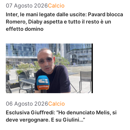
Categorie
07 Agosto 2026
Calcio
Inter, le mani legate dalle uscite: Pavard blocca
Romero, Diaby aspetta e tutto il resto è un
effetto domino
Categorie
06 Agosto 2026
Calcio
Esclusiva Giuffredi: “Ho denunciato Melis, si
deve vergognare. E su Giulini…”