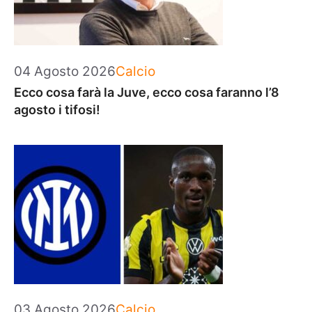
Categorie
04 Agosto 2026
Calcio
Ecco cosa farà la Juve, ecco cosa faranno l’8
agosto i tifosi!
Categorie
03 Agosto 2026
Calcio