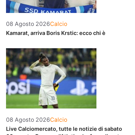
Categorie
08 Agosto 2026
Calcio
Kamarat, arriva Boris Krstic: ecco chi è
Categorie
08 Agosto 2026
Calcio
Live Calciomercato, tutte le notizie di sabato