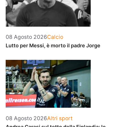
Categorie
08 Agosto 2026
Calcio
Lutto per Messi, è morto il padre Jorge
Categorie
08 Agosto 2026
Altri sport
Andrea Carasi sul tetto della Finlandia: lo