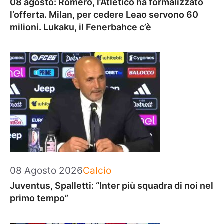
08 agosto: Romero, l’Atletico ha formalizzato
l’offerta. Milan, per cedere Leao servono 60
milioni. Lukaku, il Fenerbahce c’è
Categorie
08 Agosto 2026
Calcio
Juventus, Spalletti: “Inter più squadra di noi nel
primo tempo”