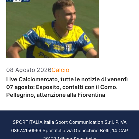
Categorie
08 Agosto 2026
Calcio
Live Calciomercato, tutte le notizie di venerdì
07 agosto: Esposito, contatti con il Como.
Pellegrino, attenzione alla Fiorentina
SPORTITALIA Italia Sport Communication S.r.l. P.IVA
08674150969 Sportitalia via Gioacchino Belli, 14 CAP
20127 Milano Sportitalia