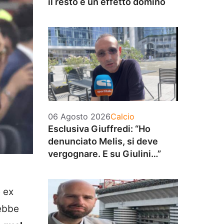
il resto è un effetto domino
Categorie
06 Agosto 2026
Calcio
Esclusiva Giuffredi: “Ho
denunciato Melis, si deve
vergognare. E su Giulini…”
e ex
rebbe