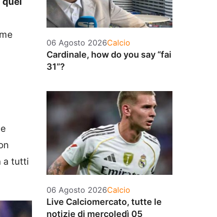
 quel
ome
Categorie
06 Agosto 2026
Calcio
Cardinale, how do you say “fai
31”?
le
non
a tutti
Categorie
06 Agosto 2026
Calcio
Live Calciomercato, tutte le
notizie di mercoledì 05