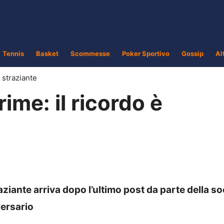
Tennis
Basket
Scommesse
Poker Sportivo
Gossip
Al
è straziante
crime: il ricordo è
aziante arriva dopo l’ultimo post da parte della so
versario