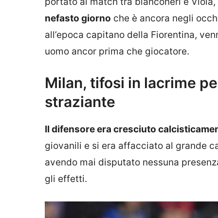
portato al match tra bianconeri e Viol
nefasto giorno
che è ancora negli occhi 
all’epoca capitano della Fiorentina, ve
uomo ancor prima che giocatore.
Milan, tifosi in lacrime per
straziante
Il difensore era cresciuto calcisticame
giovanili e si era affacciato al grande 
avendo mai disputato nessuna presenza co
gli effetti.