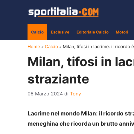
Vai
al
contenuto
Calcio
Esclusive
Editoriale Calcio
Motori
Home
»
Calcio
»
Milan, tifosi in lacrime: il ricordo 
Milan, tifosi in la
straziante
06 Marzo 2024
di
Tony
Lacrime nel mondo Milan: il ricordo str
meneghina che ricorda un brutto anni