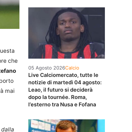
questa
tore che
Categorie
05 Agosto 2026
Calcio
tefano
Live Calciomercato, tutte le
pporto
notizie di martedì 04 agosto:
Leao, il futuro si deciderà
rà mai
dopo la tournée. Roma,
l’esterno tra Nusa e Fofana
 dalla