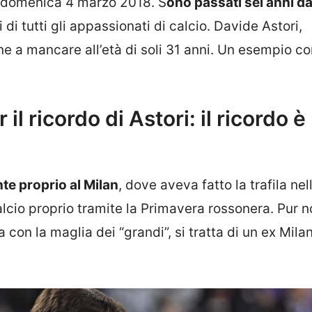
a, domenica 4 marzo 2018. S
ono passati sei anni da
di tutti gli appassionati di calcio. Davide Astori,
nne a mancare all’età di soli 31 anni. Un esempio c
 il ricordo di Astori: il ricordo è
nte proprio al Milan
, dove aveva fatto la trafila nel
calcio proprio tramite la Primavera rossonera. Pur 
n la maglia dei “grandi”, si tratta di un ex Milan 