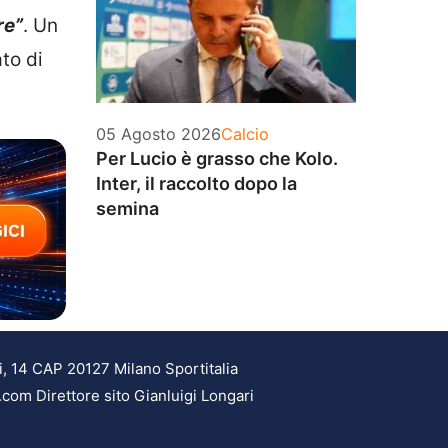
re”
. Un
to di
Categorie
05 Agosto 2026
Calcio
Per Lucio è grasso che Kolo.
Inter, il raccolto dopo la
semina
i, 14 CAP 20127 Milano Sportitalia
.com Direttore sito Gianluigi Longari