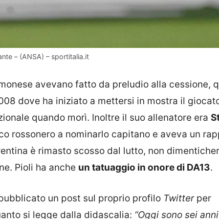
nte – (ANSA) – sportitalia.it
remonese avevano fatto da preludio alla cessione, 
 2008 dove ha iniziato a mettersi in mostra il gioca
ionale quando morì. Inoltre il suo allenatore era
S
cnico rossonero a nominarlo capitano e aveva un ra
orentina è rimasto scosso dal lutto, non dimentiche
ne. Pioli ha anche
un tatuaggio in onore di DA13
.
a pubblicato un post sul proprio profilo
Twitter
per
anto si legge dalla didascalia:
“Oggi sono sei anni