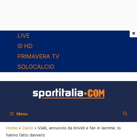
×
Vai
LIVE
al
SI HD
contenuto
PRIMAVERA TV
SOLOCALCIO
Menu
Home
»
Calcio
»
Vialli, annuncio da brividi e fan in lacrime: lo
hanno fatto davvero