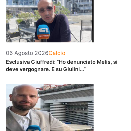
Categorie
06 Agosto 2026
Calcio
Esclusiva Giuffredi: “Ho denunciato Melis, si
deve vergognare. E su Giulini…”