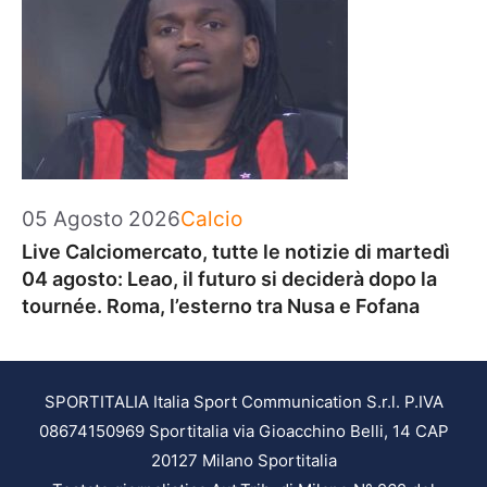
Categorie
05 Agosto 2026
Calcio
Live Calciomercato, tutte le notizie di martedì
04 agosto: Leao, il futuro si deciderà dopo la
tournée. Roma, l’esterno tra Nusa e Fofana
SPORTITALIA Italia Sport Communication S.r.l. P.IVA
08674150969 Sportitalia via Gioacchino Belli, 14 CAP
20127 Milano Sportitalia