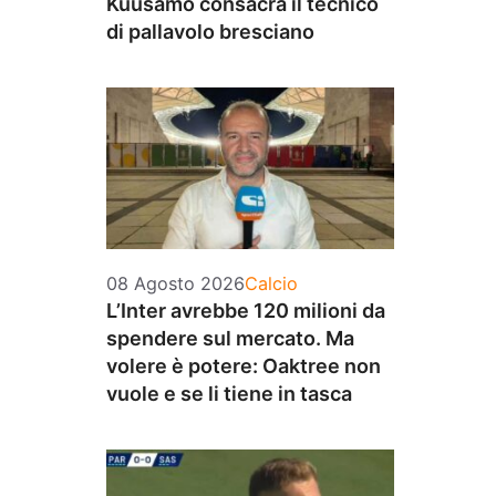
Kuusamo consacra il tecnico
di pallavolo bresciano
Categorie
08 Agosto 2026
Calcio
L’Inter avrebbe 120 milioni da
spendere sul mercato. Ma
volere è potere: Oaktree non
vuole e se li tiene in tasca