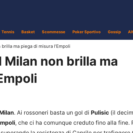
Tennis
Basket
Scommesse
Poker Sportivo
Gossip
Al
n brilla ma piega di misura l’Empoli
il Milan non brilla ma
’Empoli
Milan
. Ai rossoneri basta un gol di
Pulisic
(il decim
mpoli
, che ci ha comunque creduto fino alla fine. 
 superando la resistenza di Caprile per trafiggere 