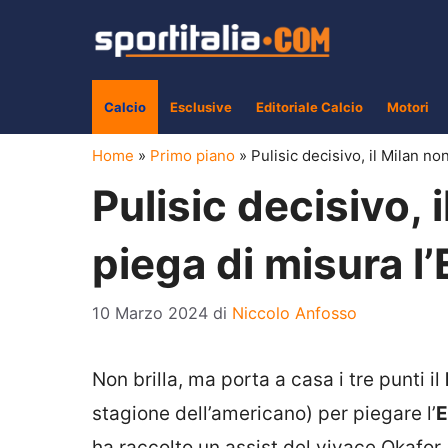
Vai
al
contenuto
Calcio
Esclusive
Editoriale Calcio
Motori
Home
»
Primo piano
»
Pulisic decisivo, il Milan no
Pulisic decisivo, 
piega di misura l
10 Marzo 2024
di
Niccolo Anfosso
Non brilla, ma porta a casa i tre punti il
stagione dell’americano) per piegare l’
E
ha raccolto un assist del vivace Okafor,