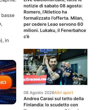
notizie di sabato 08 agosto:
Romero, l’Atletico ha
e basse
formalizzato l’offerta. Milan,
o,
per cedere Leao servono 60
milioni. Lukaku, il Fenerbahce
c’è
, in
Categorie
08 Agosto 2026
Altri sport
Andrea Carasi sul tetto della
Finlandia: lo scudetto con