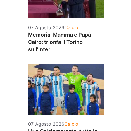
Categorie
07 Agosto 2026
Calcio
Memorial Mamma e Papà
Cairo: trionfa il Torino
sull’Inter
Categorie
07 Agosto 2026
Calcio