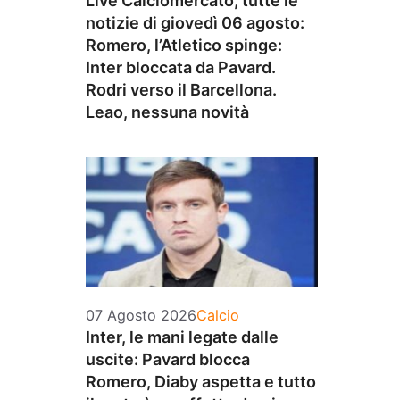
Live Calciomercato, tutte le
notizie di giovedì 06 agosto:
Romero, l’Atletico spinge:
Inter bloccata da Pavard.
Rodri verso il Barcellona.
Leao, nessuna novità
Categorie
07 Agosto 2026
Calcio
Inter, le mani legate dalle
uscite: Pavard blocca
Romero, Diaby aspetta e tutto