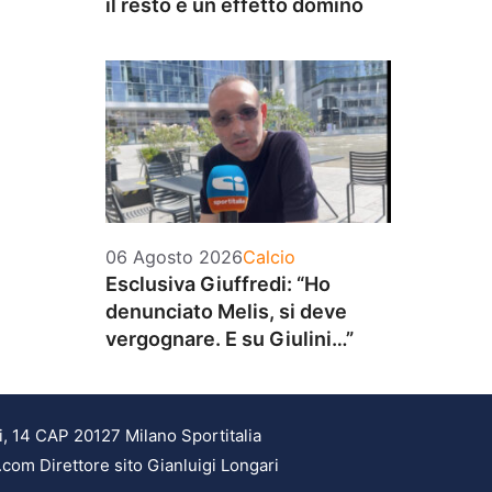
il resto è un effetto domino
Categorie
06 Agosto 2026
Calcio
Esclusiva Giuffredi: “Ho
denunciato Melis, si deve
vergognare. E su Giulini…”
i, 14 CAP 20127 Milano Sportitalia
.com Direttore sito Gianluigi Longari