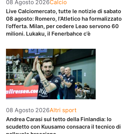
Categorie
08 Agosto 2026
Calcio
Live Calciomercato, tutte le notizie di sabato
08 agosto: Romero, l’Atletico ha formalizzato
l’offerta. Milan, per cedere Leao servono 60
milioni. Lukaku, il Fenerbahce c’è
Categorie
08 Agosto 2026
Altri sport
Andrea Carasi sul tetto della Finlandia: lo
scudetto con Kuusamo consacra il tecnico di