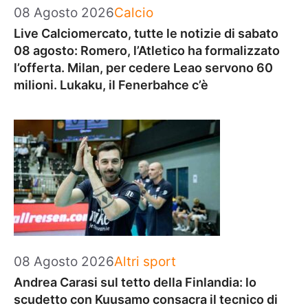
Categorie
08 Agosto 2026
Calcio
Live Calciomercato, tutte le notizie di sabato
08 agosto: Romero, l’Atletico ha formalizzato
l’offerta. Milan, per cedere Leao servono 60
milioni. Lukaku, il Fenerbahce c’è
Categorie
08 Agosto 2026
Altri sport
Andrea Carasi sul tetto della Finlandia: lo
scudetto con Kuusamo consacra il tecnico di