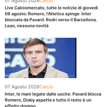
07 Agosto 2026
Calcio
Live Calciomercato, tutte le notizie di giovedì
06 agosto: Romero, l’Atletico spinge: Inter
bloccata da Pavard. Rodri verso il Barcellona.
Leao, nessuna novità
Categorie
07 Agosto 2026
Calcio
Inter, le mani legate dalle uscite: Pavard blocca
Romero, Diaby aspetta e tutto il resto è un
effetto domino