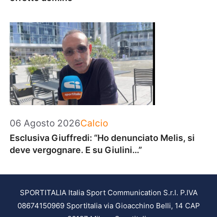
Categorie
06 Agosto 2026
Calcio
Esclusiva Giuffredi: “Ho denunciato Melis, si
deve vergognare. E su Giulini…”
SPORTITALIA Italia Sport Communication S.r.l. P.IVA
08674150969 Sportitalia via Gioacchino Belli, 14 CAP