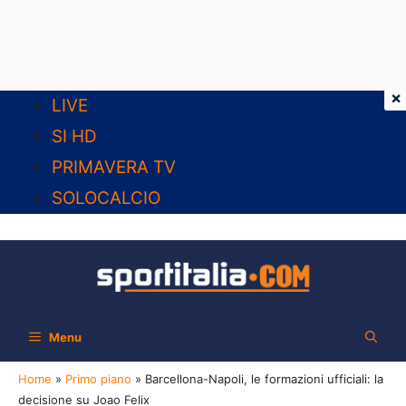
×
Vai
LIVE
al
SI HD
contenuto
PRIMAVERA TV
SOLOCALCIO
Menu
Home
»
Primo piano
»
Barcellona-Napoli, le formazioni ufficiali: la
decisione su Joao Felix