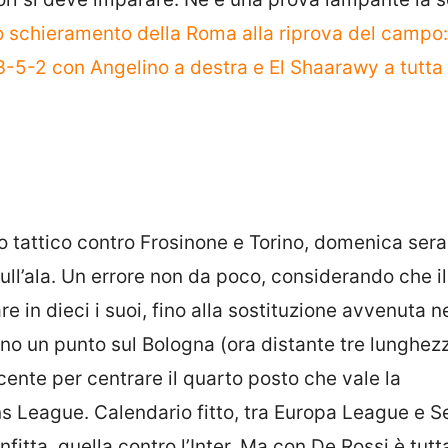
o schieramento della Roma alla riprova del campo:
l 3-5-2 con Angelino a destra e El Shaarawy a tutta
o tattico contro Frosinone e Torino, domenica sera
ull’ala. Un errore non da poco, considerando che il
re in dieci i suoi, fino alla sostituzione avvenuta n
no un punto sul Bologna (ora distante tre lunghezz
cente per centrare il quarto posto che vale la
 League. Calendario fitto, tra Europa League e Se
tta, quella contro l’Inter. Ma con De Rossi è tutt