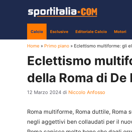
Vai
al
contenuto
Calcio
Esclusive
Editoriale Calcio
Motori
Home
»
Primo piano
»
Eclettismo multiforme: gli e
Eclettismo multifo
della Roma di De
12 Marzo 2024
di
Niccolo Anfosso
Roma multiforme, Roma duttile, Roma sul 
negli aggettivi ben collaudati per il nuo
Roma capisce molto bene che dagli erro