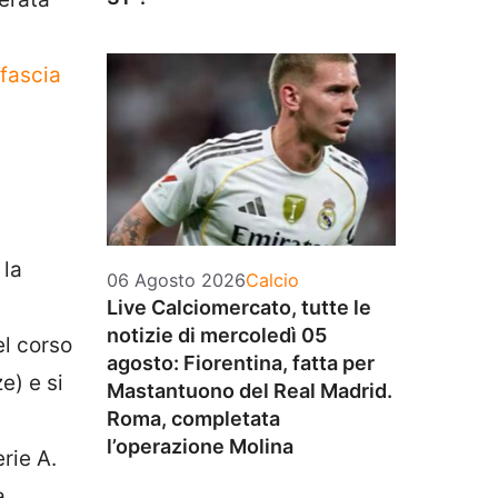
 fascia
 la
Categorie
06 Agosto 2026
Calcio
Live Calciomercato, tutte le
notizie di mercoledì 05
el corso
agosto: Fiorentina, fatta per
e) e si
Mastantuono del Real Madrid.
Roma, completata
l’operazione Molina
rie A.
a