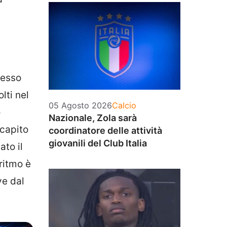
messo
lti nel
Categorie
05 Agosto 2026
Calcio
o
Nazionale, Zola sarà
 capito
coordinatore delle attività
giovanili del Club Italia
ato il
ritmo è
ve dal