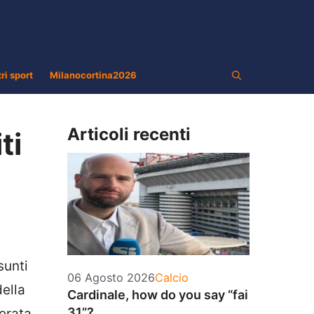
tri sport
Milanocortina2026
Articoli recenti
ti
sunti
Categorie
06 Agosto 2026
Calcio
della
Cardinale, how do you say “fai
31”?
erata