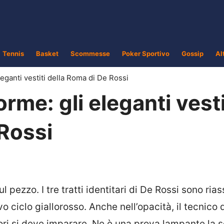
Tennis
Basket
Scommesse
Poker Sportivo
Gossip
Al
leganti vestiti della Roma di De Rossi
rme: gli eleganti vesti
 Rossi
pezzo. I tre tratti identitari di De Rossi sono rias
vo ciclo giallorosso. Anche nell’opacità, il tecnico 
ri si deve imparare. Ne è una prova lampante la s