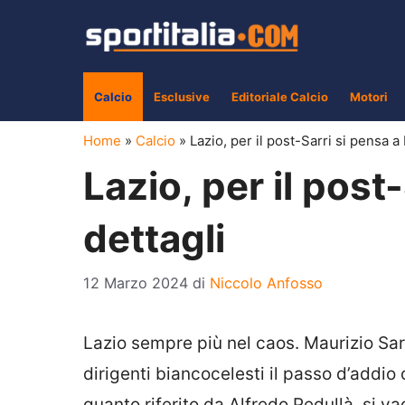
Vai
al
contenuto
Calcio
Esclusive
Editoriale Calcio
Motori
Home
»
Calcio
»
Lazio, per il post-Sarri si pensa a 
Lazio, per il post
dettagli
12 Marzo 2024
di
Niccolo Anfosso
Lazio sempre più nel caos. Maurizio Sar
dirigenti biancocelesti il passo d’addio 
quanto riferito da Alfredo Pedullà, si vag