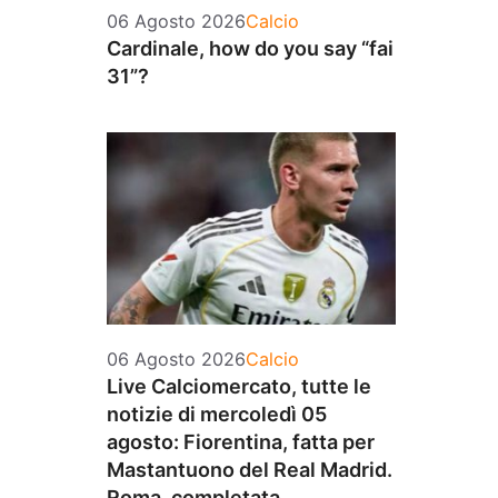
Categorie
06 Agosto 2026
Calcio
Cardinale, how do you say “fai
31”?
Categorie
06 Agosto 2026
Calcio
Live Calciomercato, tutte le
notizie di mercoledì 05
agosto: Fiorentina, fatta per
Mastantuono del Real Madrid.
Roma, completata