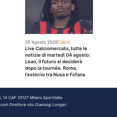
Categorie
05 Agosto 2026
Calcio
Live Calciomercato, tutte le
notizie di martedì 04 agosto:
Leao, il futuro si deciderà
dopo la tournée. Roma,
l’esterno tra Nusa e Fofana
i, 14 CAP 20127 Milano Sportitalia
.com Direttore sito Gianluigi Longari