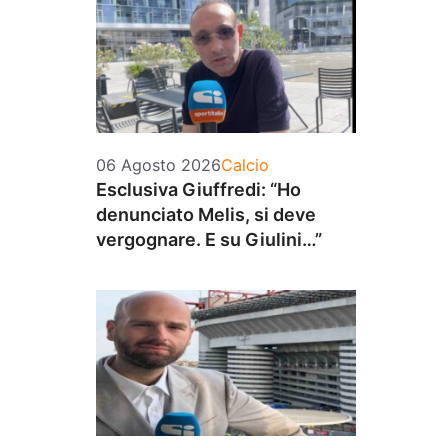
Categorie
06 Agosto 2026
Calcio
Esclusiva Giuffredi: “Ho
denunciato Melis, si deve
vergognare. E su Giulini…”