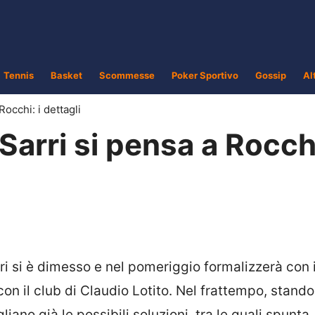
Tennis
Basket
Scommesse
Poker Sportivo
Gossip
Al
Rocchi: i dettagli
-Sarri si pensa a Rocchi
ri si è dimesso e nel pomeriggio formalizzerà con 
con il club di Claudio Lotito. Nel frattempo, stando
liano già le possibili soluzioni, tra le quali spunta