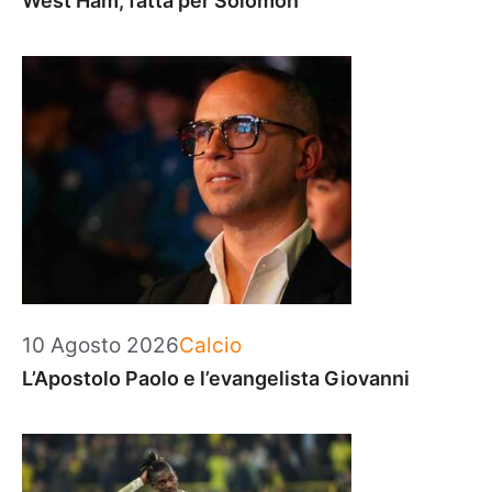
West Ham, fatta per Solomon
Categorie
10 Agosto 2026
Calcio
L’Apostolo Paolo e l’evangelista Giovanni