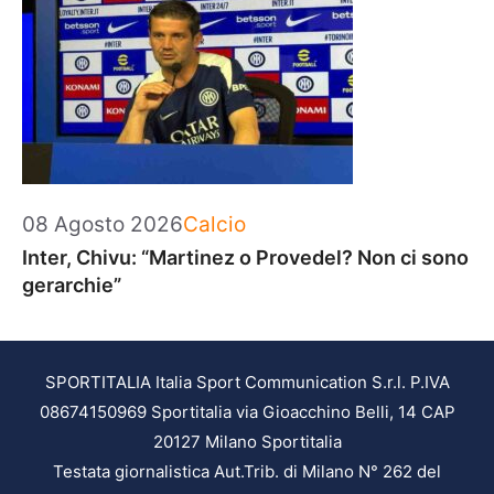
Categorie
08 Agosto 2026
Calcio
Inter, Chivu: “Martinez o Provedel? Non ci sono
gerarchie”
SPORTITALIA Italia Sport Communication S.r.l. P.IVA
08674150969 Sportitalia via Gioacchino Belli, 14 CAP
20127 Milano Sportitalia
Testata giornalistica Aut.Trib. di Milano N° 262 del