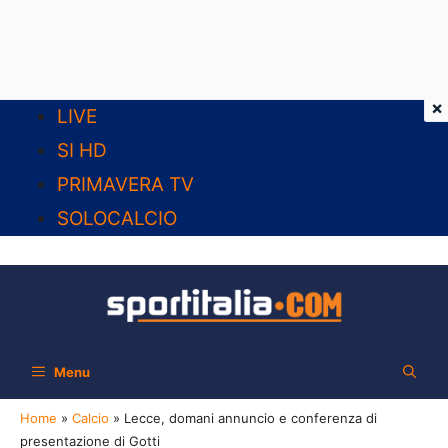
×
Vai
LIVE
al
SI HD
contenuto
PRIMAVERA TV
SOLOCALCIO
Menu
Home
»
Calcio
»
Lecce, domani annuncio e conferenza di
presentazione di Gotti