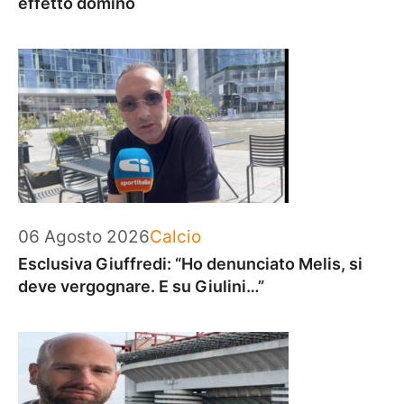
effetto domino
Categorie
06 Agosto 2026
Calcio
Esclusiva Giuffredi: “Ho denunciato Melis, si
deve vergognare. E su Giulini…”