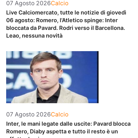
Categorie
07 Agosto 2026
Calcio
Live Calciomercato, tutte le notizie di giovedì
06 agosto: Romero, l’Atletico spinge: Inter
bloccata da Pavard. Rodri verso il Barcellona.
Leao, nessuna novità
Categorie
07 Agosto 2026
Calcio
Inter, le mani legate dalle uscite: Pavard blocca
Romero, Diaby aspetta e tutto il resto è un