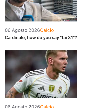
Categorie
06 Agosto 2026
Calcio
Cardinale, how do you say “fai 31”?
Categorie
06 Agosto 2026
Calcio