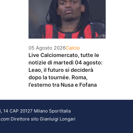
Categorie
05 Agosto 2026
Calcio
Live Calciomercato, tutte le
notizie di martedì 04 agosto:
Leao, il futuro si deciderà
dopo la tournée. Roma,
l’esterno tra Nusa e Fofana
i, 14 CAP 20127 Milano Sportitalia
.com Direttore sito Gianluigi Longari