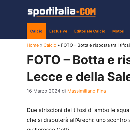
Vai
al
contenuto
Calcio
Esclusive
Editoriale Calcio
Motori
Home
»
Calcio
»
FOTO – Botta e risposta tra i tifos
FOTO – Botta e ris
Lecce e della Sal
16 Marzo 2024
di
Massimiliano Fina
Due striscioni dei tifosi di ambo le squa
che si disputerà all’Arechi: uno scontro
giallorosso Gotti.