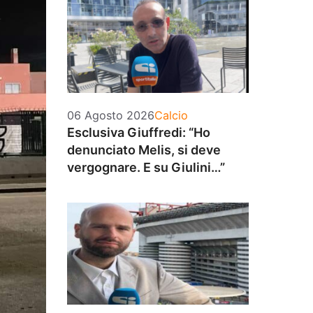
Categorie
06 Agosto 2026
Calcio
Esclusiva Giuffredi: “Ho
denunciato Melis, si deve
vergognare. E su Giulini…”