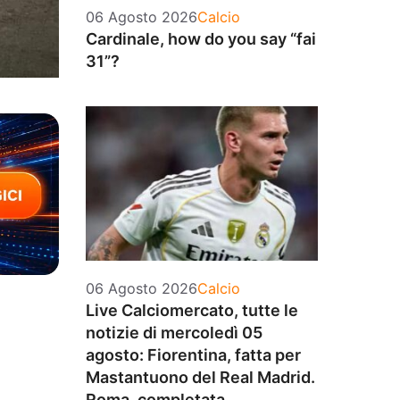
Categorie
06 Agosto 2026
Calcio
Cardinale, how do you say “fai
31”?
Categorie
06 Agosto 2026
Calcio
Live Calciomercato, tutte le
notizie di mercoledì 05
agosto: Fiorentina, fatta per
Mastantuono del Real Madrid.
Roma, completata