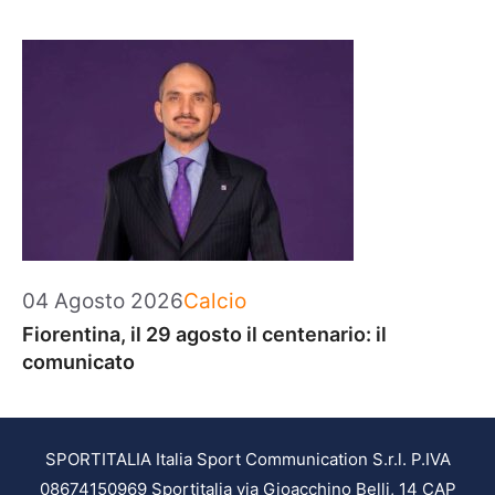
Categorie
04 Agosto 2026
Calcio
Fiorentina, il 29 agosto il centenario: il
comunicato
SPORTITALIA Italia Sport Communication S.r.l. P.IVA
08674150969 Sportitalia via Gioacchino Belli, 14 CAP