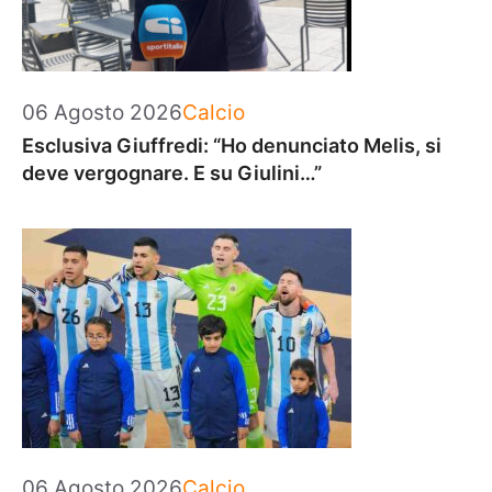
Categorie
06 Agosto 2026
Calcio
Esclusiva Giuffredi: “Ho denunciato Melis, si
deve vergognare. E su Giulini…”
Categorie
06 Agosto 2026
Calcio