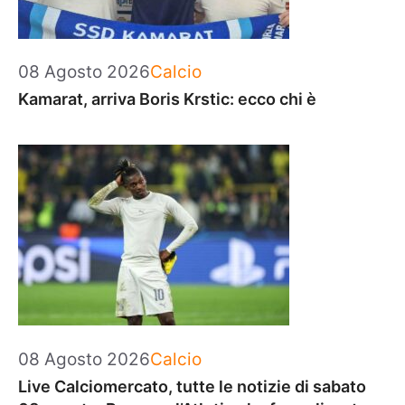
Categorie
08 Agosto 2026
Calcio
Kamarat, arriva Boris Krstic: ecco chi è
Categorie
08 Agosto 2026
Calcio
Live Calciomercato, tutte le notizie di sabato