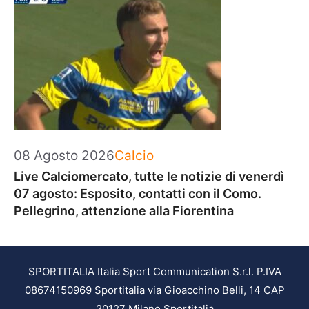
Categorie
08 Agosto 2026
Calcio
Live Calciomercato, tutte le notizie di venerdì
07 agosto: Esposito, contatti con il Como.
Pellegrino, attenzione alla Fiorentina
SPORTITALIA Italia Sport Communication S.r.l. P.IVA
08674150969 Sportitalia via Gioacchino Belli, 14 CAP
20127 Milano Sportitalia