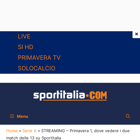
×
Vai
LIVE
al
SI HD
contenuto
PRIMAVERA TV
SOLOCALCIO
Menu
Home
»
Serie A
»
STREAMING – Primavera 1, dove vedere i due
match delle 13 su Sportitalia