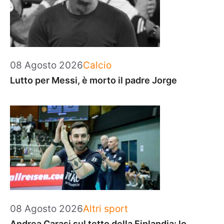
Categorie
08 Agosto 2026
Calcio
Lutto per Messi, è morto il padre Jorge
Categorie
08 Agosto 2026
Altri sport
Andrea Carasi sul tetto della Finlandia: lo