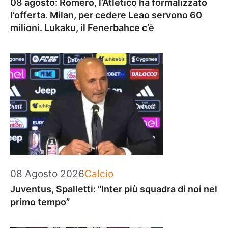
08 agosto: Romero, l’Atletico ha formalizzato
l’offerta. Milan, per cedere Leao servono 60
milioni. Lukaku, il Fenerbahce c’è
Categorie
08 Agosto 2026
Calcio
Juventus, Spalletti: “Inter più squadra di noi nel
primo tempo”