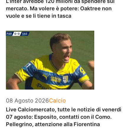
L’Inter avrebbe 120 milioni da spendere sul
mercato. Ma volere è potere: Oaktree non
vuole e se li tiene in tasca
Categorie
08 Agosto 2026
Calcio
Live Calciomercato, tutte le notizie di venerdì
07 agosto: Esposito, contatti con il Como.
Pellegrino, attenzione alla Fiorentina