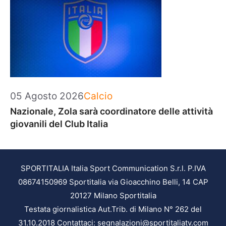
Categorie
05 Agosto 2026
Calcio
Nazionale, Zola sarà coordinatore delle attività
giovanili del Club Italia
SPORTITALIA Italia Sport Communication S.r.l. P.IVA
08674150969 Sportitalia via Gioacchino Belli, 14 CAP
20127 Milano Sportitalia
Testata giornalistica Aut.Trib. di Milano N° 262 del
31.10.2018 Contattaci: segnalazioni@sportitaliatv.com