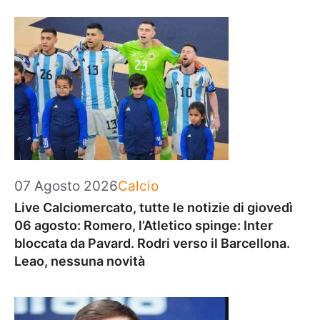
Categorie
07 Agosto 2026
Calcio
Live Calciomercato, tutte le notizie di giovedì
06 agosto: Romero, l’Atletico spinge: Inter
bloccata da Pavard. Rodri verso il Barcellona.
Leao, nessuna novità