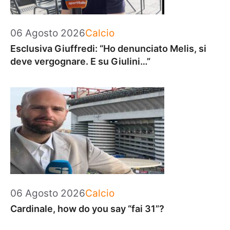
Categorie
06 Agosto 2026
Calcio
Esclusiva Giuffredi: “Ho denunciato Melis, si
deve vergognare. E su Giulini…”
Categorie
06 Agosto 2026
Calcio
Cardinale, how do you say “fai 31”?