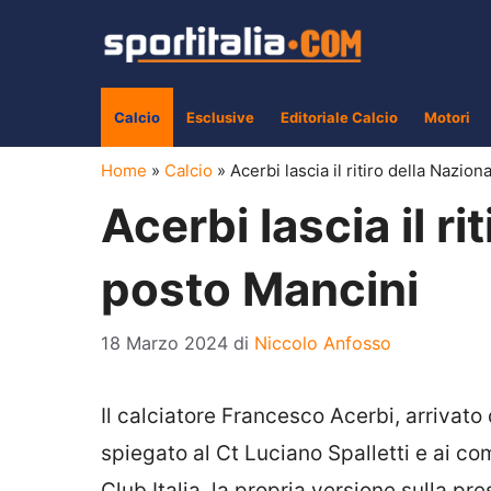
Vai
al
contenuto
Calcio
Esclusive
Editoriale Calcio
Motori
Home
»
Calcio
»
Acerbi lascia il ritiro della Nazio
Acerbi lascia il ri
posto Mancini
18 Marzo 2024
di
Niccolo Anfosso
Il calciatore Francesco Acerbi, arrivato
spiegato al Ct Luciano Spalletti e ai c
Club Italia, la propria versione sulla p