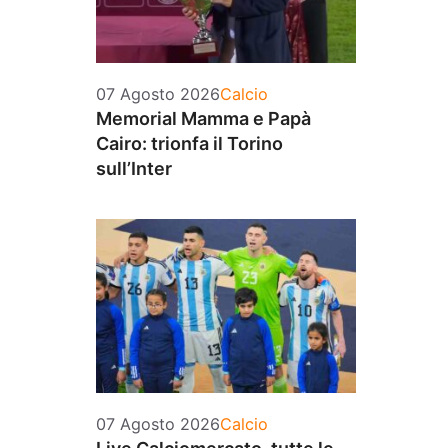
Categorie
07 Agosto 2026
Calcio
Memorial Mamma e Papà
Cairo: trionfa il Torino
sull’Inter
Categorie
07 Agosto 2026
Calcio