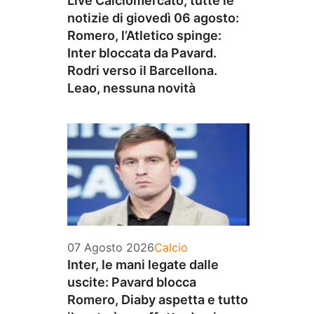
Live Calciomercato, tutte le
notizie di giovedì 06 agosto:
Romero, l’Atletico spinge:
Inter bloccata da Pavard.
Rodri verso il Barcellona.
Leao, nessuna novità
Categorie
07 Agosto 2026
Calcio
Inter, le mani legate dalle
uscite: Pavard blocca
Romero, Diaby aspetta e tutto