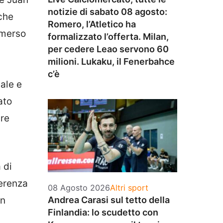
notizie di sabato 08 agosto:
 che
Romero, l’Atletico ha
emerso
formalizzato l’offerta. Milan,
per cedere Leao servono 60
milioni. Lukaku, il Fenerbahce
c’è
ale e
ato
pre
 di
ferenza
Categorie
08 Agosto 2026
Altri sport
on
Andrea Carasi sul tetto della
Finlandia: lo scudetto con