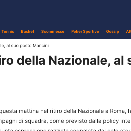
Tennis
Basket
Scommesse
Poker Sportivo
Gossip
Al
nale, al suo posto Mancini
tiro della Nazionale, al
 questa mattina nel ritiro della Nazionale a Roma, 
ompagni di squadra, come previsto dalla policy inte
resunta espressione razzista segnalata dal calciato