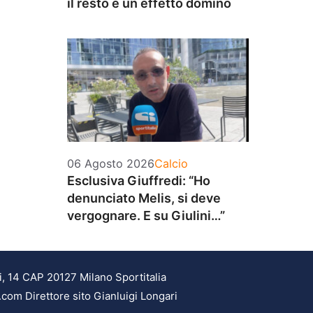
il resto è un effetto domino
Categorie
06 Agosto 2026
Calcio
Esclusiva Giuffredi: “Ho
denunciato Melis, si deve
vergognare. E su Giulini…”
i, 14 CAP 20127 Milano Sportitalia
.com Direttore sito Gianluigi Longari