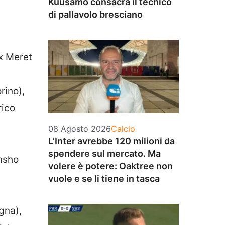
Kuusamo consacra il tecnico
di pallavolo bresciano
x Meret
rino),
rico
Categorie
08 Agosto 2026
Calcio
L’Inter avrebbe 120 milioni da
spendere sul mercato. Ma
unsho
volere è potere: Oaktree non
vuole e se li tiene in tasca
gna),