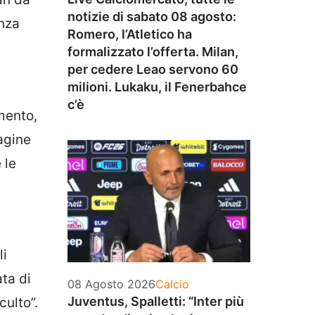
notizie di sabato 08 agosto:
anza
Romero, l’Atletico ha
formalizzato l’offerta. Milan,
per cedere Leao servono 60
milioni. Lukaku, il Fenerbahce
c’è
omento,
pagine
 le
li
ata di
Categorie
08 Agosto 2026
Calcio
Juventus, Spalletti: “Inter più
culto”.