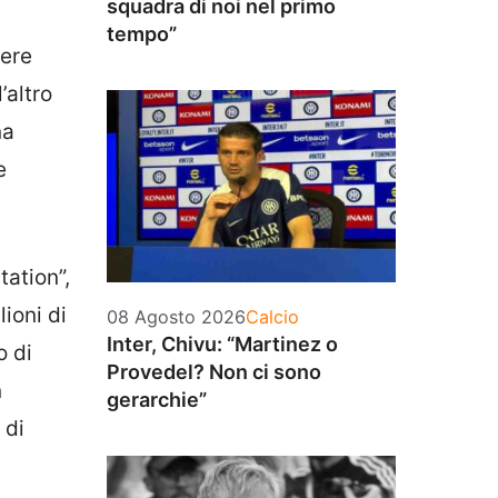
squadra di noi nel primo
tempo”
sere
’altro
na
e
tation”,
ioni di
Categorie
08 Agosto 2026
Calcio
Inter, Chivu: “Martinez o
o di
Provedel? Non ci sono
n
gerarchie”
 di