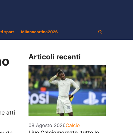
tri sport
Milanocortina2026
Articoli recenti
no
e atti
Categorie
08 Agosto 2026
Calcio
an da
Live Calciomercato, tutte le