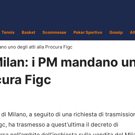
Tennis
Basket
Scommesse
Poker Sportivo
Gossip
Al
o uno degli atti alla Procura Figc
ilan: i PM mandano u
ocura Figc
 Milano, a seguito di una richiesta di trasmission
gc, ha trasmesso a quest’ultima il decreto di
sa nell’ambito dell’inchiesta sulla vendita del Mil