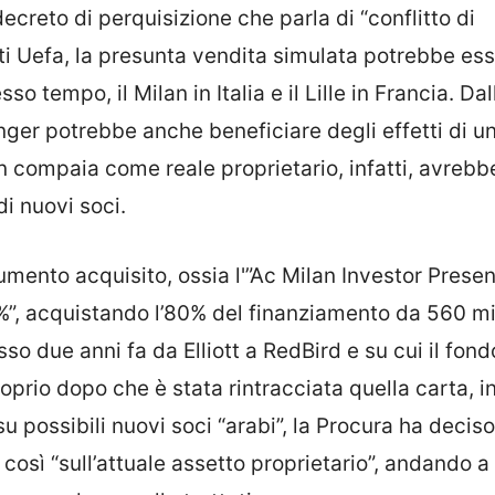
ecreto di perquisizione che parla di “conflitto di
ti Uefa, la presunta vendita simulata potrebbe es
sso tempo, il Milan in Italia e il Lille in Francia. Dall
 Singer potrebbe anche beneficiare degli effetti di u
n compaia come reale proprietario, infatti, avrebb
i nuovi soci.
cumento acquisito, ossia l'”Ac Milan Investor Presen
7%”, acquistando l’80% del finanziamento da 560 mil
so due anni fa da Elliott a RedBird e su cui il fond
oprio dopo che è stata rintracciata quella carta, i
u possibili nuovi soci “arabi”, la Procura ha deciso
e così “sull’attuale assetto proprietario”, andando a