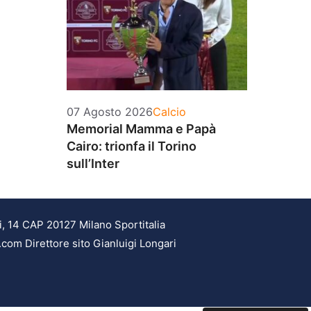
Categorie
07 Agosto 2026
Calcio
Memorial Mamma e Papà
Cairo: trionfa il Torino
sull’Inter
i, 14 CAP 20127 Milano Sportitalia
.com Direttore sito Gianluigi Longari