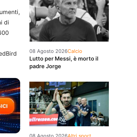
cumenti,
i di
 600
Categorie
08 Agosto 2026
Calcio
RedBird
Lutto per Messi, è morto il
padre Jorge
Categorie
08 Agosto 2026
Altri sport