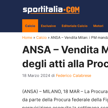
Vai
al
contenuto
Calcio
Esclusive
Editoriale Calcio
Motori
Home
»
Calcio
»
ANSA – Vendita Milan: i PM mandan
ANSA – Vendita M
degli atti alla Pr
18 Marzo 2024
di
Federico Calabrese
(ANSA) – MILANO, 18 MAR – La Procura di
da parte della Procura federale della Fi
perquisizione eseguito la settimana scor