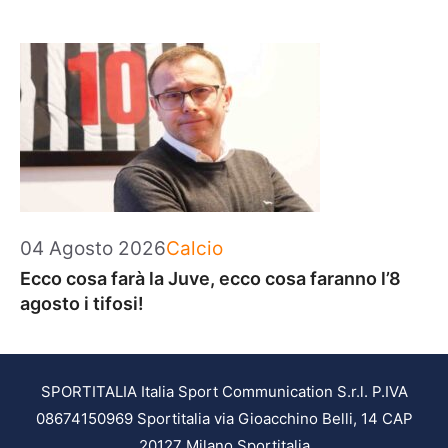
Categorie
04 Agosto 2026
Calcio
Ecco cosa farà la Juve, ecco cosa faranno l’8
agosto i tifosi!
SPORTITALIA Italia Sport Communication S.r.l. P.IVA
08674150969 Sportitalia via Gioacchino Belli, 14 CAP
20127 Milano Sportitalia