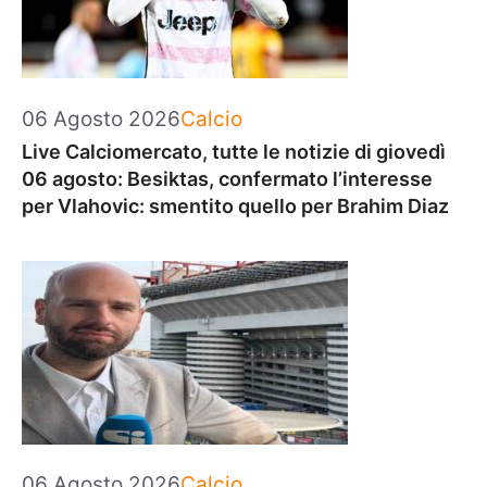
Categorie
06 Agosto 2026
Calcio
Live Calciomercato, tutte le notizie di giovedì
06 agosto: Besiktas, confermato l’interesse
per Vlahovic: smentito quello per Brahim Diaz
Categorie
06 Agosto 2026
Calcio