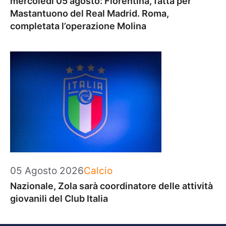
mercoledì 05 agosto: Fiorentina, fatta per
Mastantuono del Real Madrid. Roma,
completata l’operazione Molina
Categorie
05 Agosto 2026
Calcio
Nazionale, Zola sarà coordinatore delle attività
giovanili del Club Italia