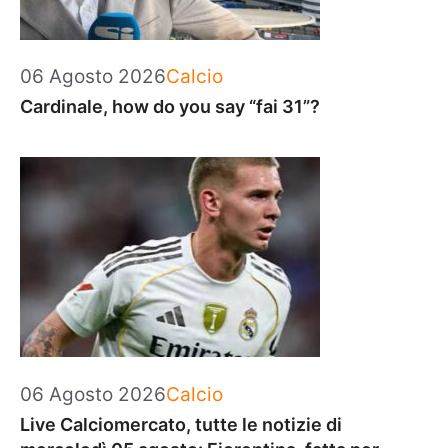
Categorie
06 Agosto 2026
Calcio
Cardinale, how do you say “fai 31”?
Categorie
06 Agosto 2026
Calcio
Live Calciomercato, tutte le notizie di