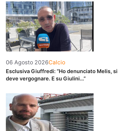
Categorie
06 Agosto 2026
Calcio
Esclusiva Giuffredi: “Ho denunciato Melis, si
deve vergognare. E su Giulini…”