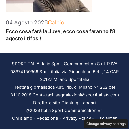
Categorie
04 Agosto 2026
Calcio
Ecco cosa farà la Juve, ecco cosa faranno l’8
agosto i tifosi!
SPORTITALIA Italia Sport Communication S.r.l. P.IVA
08674150969 Sportitalia via Gioacchino Belli, 14 CAP
20127 Milano Sportitalia
Testata giornalistica Aut.Trib. di Milano N° 262 del
31.10.2018 Contattaci: segnalazioni@sportitaliatv.com
Direttore sito Gianluigi Longari
@2026 Italia Sport Communication Srl
Chi siamo
-
Redazione
-
Privacy Policy
-
Disclaimer
Change privacy settings