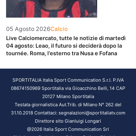
Categorie
05 Agosto 2026
Calcio
Live Calciomercato, tutte le notizie di martedì
04 agosto: Leao, il futuro si deciderà dopo la
tournée. Roma, l’esterno tra Nusa e Fofana
SPORTITALIA Italia Sport Communication S.r.l. P.IVA
08674150969 Sportitalia via Gioacchino Belli, 14 CAP
20127 Milano Sportitalia
Testata giornalistica Aut.Trib. di Milano N° 262 del
31.10.2018 Contattaci: segnalazioni@sportitaliatv.com
Direttore sito Gianluigi Longari
@2026 Italia Sport Communication Srl