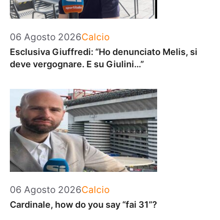
Categorie
06 Agosto 2026
Calcio
Esclusiva Giuffredi: “Ho denunciato Melis, si
deve vergognare. E su Giulini…”
Categorie
06 Agosto 2026
Calcio
Cardinale, how do you say “fai 31”?