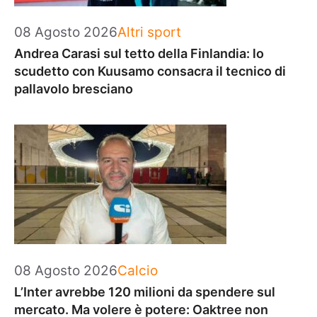
Categorie
08 Agosto 2026
Altri sport
Andrea Carasi sul tetto della Finlandia: lo
scudetto con Kuusamo consacra il tecnico di
pallavolo bresciano
Categorie
08 Agosto 2026
Calcio
L’Inter avrebbe 120 milioni da spendere sul
mercato. Ma volere è potere: Oaktree non