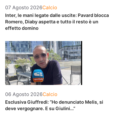
Categorie
07 Agosto 2026
Calcio
Inter, le mani legate dalle uscite: Pavard blocca
Romero, Diaby aspetta e tutto il resto è un
effetto domino
Categorie
06 Agosto 2026
Calcio
Esclusiva Giuffredi: “Ho denunciato Melis, si
deve vergognare. E su Giulini…”