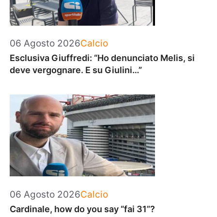
Categorie
06 Agosto 2026
Calcio
Esclusiva Giuffredi: “Ho denunciato Melis, si
deve vergognare. E su Giulini…”
Categorie
06 Agosto 2026
Calcio
Cardinale, how do you say “fai 31”?