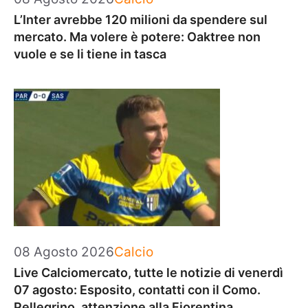
L’Inter avrebbe 120 milioni da spendere sul
mercato. Ma volere è potere: Oaktree non
vuole e se li tiene in tasca
Categorie
08 Agosto 2026
Calcio
Live Calciomercato, tutte le notizie di venerdì
07 agosto: Esposito, contatti con il Como.
Pellegrino, attenzione alla Fiorentina