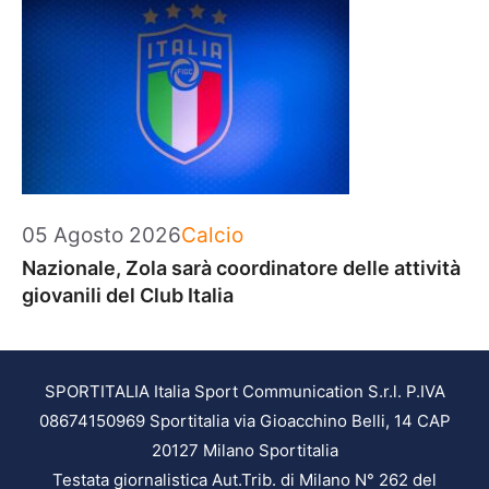
Categorie
05 Agosto 2026
Calcio
Nazionale, Zola sarà coordinatore delle attività
giovanili del Club Italia
SPORTITALIA Italia Sport Communication S.r.l. P.IVA
08674150969 Sportitalia via Gioacchino Belli, 14 CAP
20127 Milano Sportitalia
Testata giornalistica Aut.Trib. di Milano N° 262 del