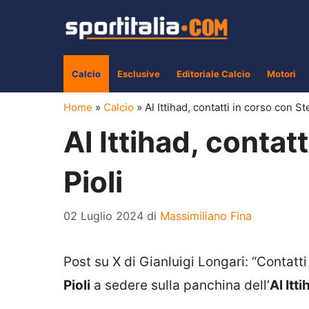
Vai
al
contenuto
Calcio
Esclusive
Editoriale Calcio
Motori
Home
»
Calcio
»
Al Ittihad, contatti in corso con St
Al Ittihad, contat
Pioli
02 Luglio 2024
di
Massimiliano Fina
Post su X di Gianluigi Longari: “Contatt
Pioli
a sedere sulla panchina dell’
Al Itt