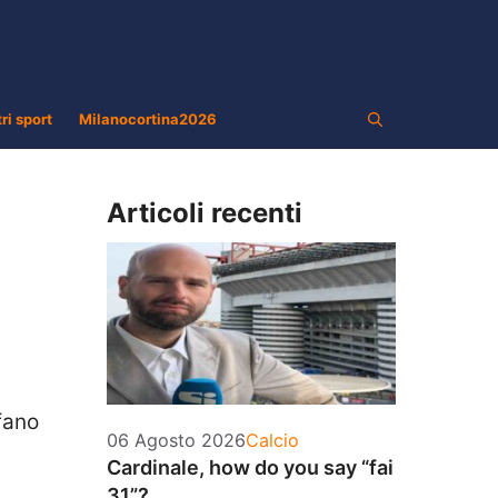
tri sport
Milanocortina2026
Articoli recenti
efano
Categorie
06 Agosto 2026
Calcio
Cardinale, how do you say “fai
31”?