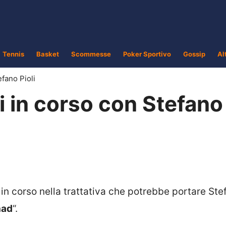
Tennis
Basket
Scommesse
Poker Sportivo
Gossip
Al
efano Pioli
ti in corso con Stefano
i in corso nella trattativa che potrebbe portare St
ihad
“.