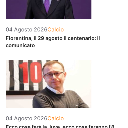
Categorie
04 Agosto 2026
Calcio
Fiorentina, il 29 agosto il centenario: il
comunicato
Categorie
04 Agosto 2026
Calcio
Ecco cosa farà la Juve, ecco cosa faranno l’8