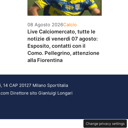
Categorie
08 Agosto 2026
Calcio
Live Calciomercato, tutte le
notizie di venerdì 07 agosto:
Esposito, contatti con il
Como. Pellegrino, attenzione
alla Fiorentina
i, 14 CAP 20127 Milano Sportitalia
.com Direttore sito Gianluigi Longari
Change privacy settings