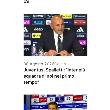
c’è
Categorie
08 Agosto 2026
Calcio
Juventus, Spalletti: “Inter più
squadra di noi nel primo
tempo”