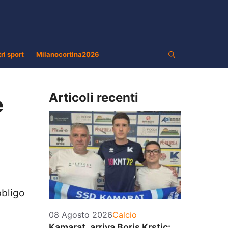
tri sport
Milanocortina2026
Articoli recenti
e
bbligo
Categorie
08 Agosto 2026
Calcio
Kamarat, arriva Boris Krstic: