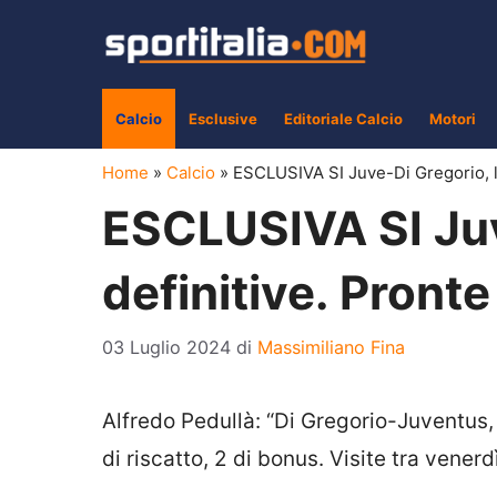
Vai
al
contenuto
Calcio
Esclusive
Editoriale Calcio
Motori
Home
»
Calcio
»
ESCLUSIVA SI Juve-Di Gregorio, le 
ESCLUSIVA SI Juve
definitive. Pronte 
03 Luglio 2024
di
Massimiliano Fina
Alfredo Pedullà: “Di Gregorio-Juventus, l
di riscatto, 2 di bonus. Visite tra venerd