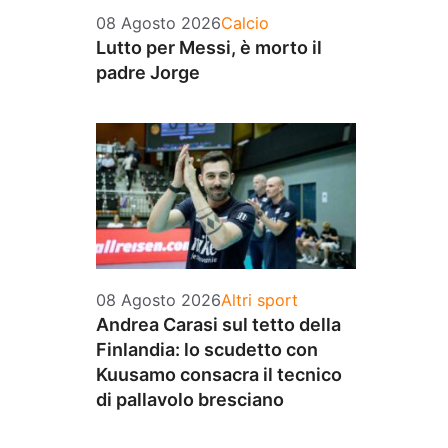
Categorie
08 Agosto 2026
Calcio
Lutto per Messi, è morto il
padre Jorge
Categorie
08 Agosto 2026
Altri sport
Andrea Carasi sul tetto della
Finlandia: lo scudetto con
Kuusamo consacra il tecnico
di pallavolo bresciano